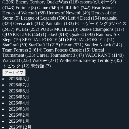
(1206)
Enemy Territory QuakeWars
(116)
esports(eスポーツ)
(3143)
Fortnite
(8)
Game
(949)
Half-Life2
(242)
Hearthstone:
Heroes of Warcraft
(68)
Heroes of Newerth
(49)
Heroes of the
Storm
(5)
League of Legends
(590)
Left 4 Dead
(154)
negitaku
(329)
Overwatch
(314)
Painkiller
(133)
PC・ゲーミングデバイス
(2437)
PUBG
(252)
PUBG MOBILE
(3)
Quake Champions
(117)
QUAKE LIVE
(464)
Quake3
(918)
Quake4
(393)
Rainbow Six
Siege
(19)
SPECIAL FORCE
(41)
SPECIAL FORCE 2
(51)
StarCraft
(59)
StarCraft II
(215)
Steam
(931)
Sudden Attack
(142)
Team Fortress 2
(614)
Team Fotress Classic
(15)
Unreal
Tournament
(133)
Unreal Tournament 3
(47)
VALORANT
(1140)
Warcraft3
(233)
Warsow
(271)
Wolfenstein: Enemy Territory
(35)
トピック
(12)
未分類
(7)
アーカイブ
2026年8月
2026年7月
2026年6月
2026年5月
2026年4月
2026年3月
2026年2月
2026年1月
2025年12月