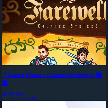
「Gentle Mates」Counter-Strikeから撤
退
2026年8月8日
Counter-Strike 2 (CS2)