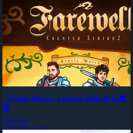
「Gentle Mates」Counter-Strikeから撤
退
2026年8月8日
Counter-Strike 2 (CS2)