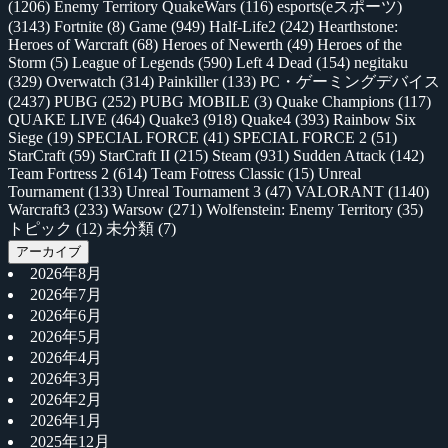
(1206)
Enemy Territory QuakeWars
(116)
esports(eスポーツ)
(3143)
Fortnite
(8)
Game
(949)
Half-Life2
(242)
Hearthstone:
Heroes of Warcraft
(68)
Heroes of Newerth
(49)
Heroes of the
Storm
(5)
League of Legends
(590)
Left 4 Dead
(154)
negitaku
(329)
Overwatch
(314)
Painkiller
(133)
PC・ゲーミングデバイス
(2437)
PUBG
(252)
PUBG MOBILE
(3)
Quake Champions
(117)
QUAKE LIVE
(464)
Quake3
(918)
Quake4
(393)
Rainbow Six
Siege
(19)
SPECIAL FORCE
(41)
SPECIAL FORCE 2
(51)
StarCraft
(59)
StarCraft II
(215)
Steam
(931)
Sudden Attack
(142)
Team Fortress 2
(614)
Team Fotress Classic
(15)
Unreal
Tournament
(133)
Unreal Tournament 3
(47)
VALORANT
(1140)
Warcraft3
(233)
Warsow
(271)
Wolfenstein: Enemy Territory
(35)
トピック
(12)
未分類
(7)
アーカイブ
2026年8月
2026年7月
2026年6月
2026年5月
2026年4月
2026年3月
2026年2月
2026年1月
2025年12月