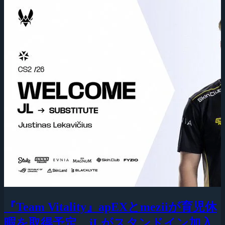
『Team Vitality』apEXとmeziiが育児休
暇を取得予定、jLがスタンドイン加入