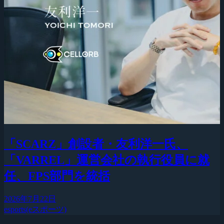
「SCARZ」創設者・友利洋一氏、
「VARREL」運営会社の執行役員に就
任、FPS部門を統括
2026年7月22日
esports(eスポーツ)