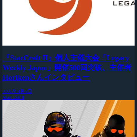
『StarCraft II』個人主催大会「Legacy
Weekly Japan」開催500回突破、主催者
Horikenさんインタビュー
2026年8月5日
StarCraft II