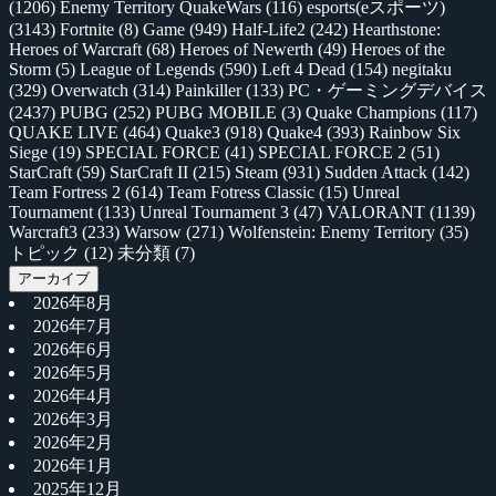
(1206)
Enemy Territory QuakeWars
(116)
esports(eスポーツ)
(3143)
Fortnite
(8)
Game
(949)
Half-Life2
(242)
Hearthstone:
Heroes of Warcraft
(68)
Heroes of Newerth
(49)
Heroes of the
Storm
(5)
League of Legends
(590)
Left 4 Dead
(154)
negitaku
(329)
Overwatch
(314)
Painkiller
(133)
PC・ゲーミングデバイス
(2437)
PUBG
(252)
PUBG MOBILE
(3)
Quake Champions
(117)
QUAKE LIVE
(464)
Quake3
(918)
Quake4
(393)
Rainbow Six
Siege
(19)
SPECIAL FORCE
(41)
SPECIAL FORCE 2
(51)
StarCraft
(59)
StarCraft II
(215)
Steam
(931)
Sudden Attack
(142)
Team Fortress 2
(614)
Team Fotress Classic
(15)
Unreal
Tournament
(133)
Unreal Tournament 3
(47)
VALORANT
(1139)
Warcraft3
(233)
Warsow
(271)
Wolfenstein: Enemy Territory
(35)
トピック
(12)
未分類
(7)
アーカイブ
2026年8月
2026年7月
2026年6月
2026年5月
2026年4月
2026年3月
2026年2月
2026年1月
2025年12月