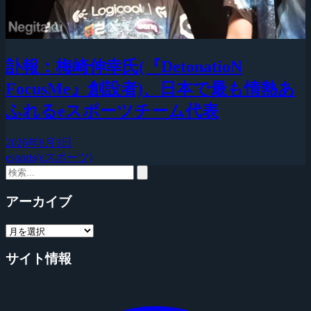
訃報：梅崎伸幸氏(『DetonatioN
FocusMe』創設者)、日本で最も情熱あ
ふれるeスポーツチーム代表
2026年8月3日
esports(eスポーツ)
アーカイブ
サイト情報