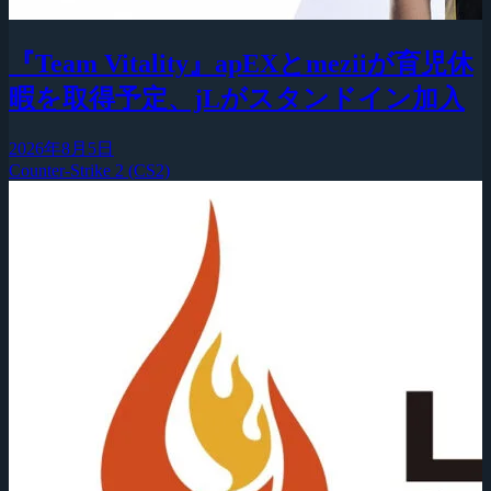
『Team Vitality』apEXとmeziiが育児休
暇を取得予定、jLがスタンドイン加入
2026年8月5日
Counter-Strike 2 (CS2)