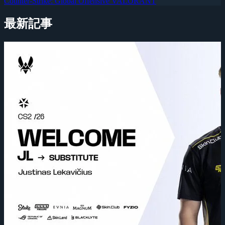
Counter-Strike: Global Offensive
VALORANT
最新記事