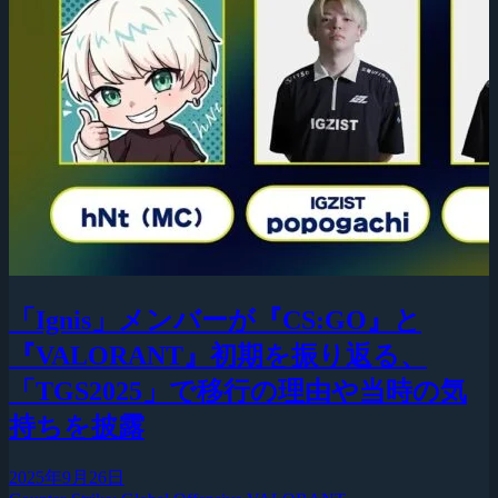
「Ignis」メンバーが『CS:GO』と
『VALORANT』初期を振り返る、
「TGS2025」で移行の理由や当時の気
持ちを披露
2025年9月26日