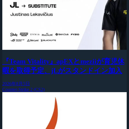
『Team Vitality』apEXとmeziiが育児休
暇を取得予定、jLがスタンドイン加入
2026年8月5日
Counter-Strike 2 (CS2)