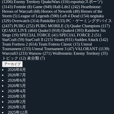
(1206)
Enemy Territory QuakeWars
(116)
esports(eスポーツ)
(3143)
Fortnite
(8)
Game
(949)
Half-Life2
(242)
Hearthstone:
Heroes of Warcraft
(68)
Heroes of Newerth
(49)
Heroes of the
Storm
(5)
League of Legends
(590)
Left 4 Dead
(154)
negitaku
(329)
Overwatch
(314)
Painkiller
(133)
PC・ゲーミングデバイス
(2437)
PUBG
(252)
PUBG MOBILE
(3)
Quake Champions
(117)
QUAKE LIVE
(464)
Quake3
(918)
Quake4
(393)
Rainbow Six
Siege
(19)
SPECIAL FORCE
(41)
SPECIAL FORCE 2
(51)
StarCraft
(59)
StarCraft II
(215)
Steam
(931)
Sudden Attack
(142)
Team Fortress 2
(614)
Team Fotress Classic
(15)
Unreal
Tournament
(133)
Unreal Tournament 3
(47)
VALORANT
(1139)
Warcraft3
(233)
Warsow
(271)
Wolfenstein: Enemy Territory
(35)
トピック
(12)
未分類
(7)
アーカイブ
2026年8月
2026年7月
2026年6月
2026年5月
2026年4月
2026年3月
2026年2月
2026年1月
2025年12月