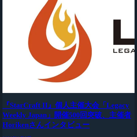
『StarCraft II』個人主催大会「Legacy
Weekly Japan」開催500回突破、主催者
Horikenさんインタビュー