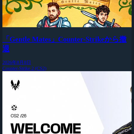
「Gentle Mates」Counter-Strikeから撤
退
2026年8月8日
Counter-Strike 2 (CS2)