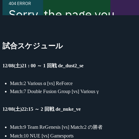
試合スケジュール
12/08(土)21 : 00 ～ 1 回戦 de_dust2_se
Match:2 Various α [vs] ReForce
Match:7 Double Fusion Group [vs] Various γ
12/08(土)22:15 ～ 2 回戦 de_nuke_ve
Match:9 Team ReGenesis [vs] Match:2 の勝者
Match:10 NUE [vs] Gamesports