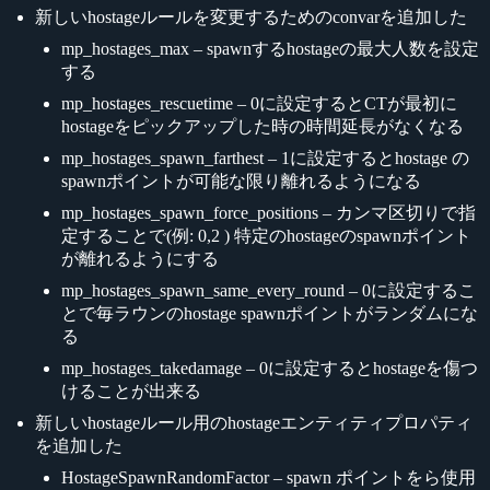
新しいhostageルールを変更するためのconvarを追加した
mp_hostages_max – spawnするhostageの最大人数を設定
する
mp_hostages_rescuetime – 0に設定するとCTが最初に
hostageをピックアップした時の時間延長がなくなる
mp_hostages_spawn_farthest – 1に設定するとhostage の
spawnポイントが可能な限り離れるようになる
mp_hostages_spawn_force_positions – カンマ区切りで指
定することで(例: 0,2 ) 特定のhostageのspawnポイント
が離れるようにする
mp_hostages_spawn_same_every_round – 0に設定するこ
とで毎ラウンのhostage spawnポイントがランダムにな
る
mp_hostages_takedamage – 0に設定するとhostageを傷つ
けることが出来る
新しいhostageルール用のhostageエンティティプロパティ
を追加した
HostageSpawnRandomFactor – spawn ポイントをら使用