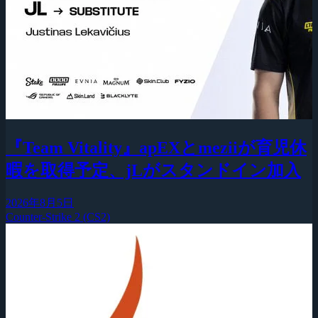
『Team Vitality』apEXとmeziiが育児休
暇を取得予定、jLがスタンドイン加入
2026年8月5日
Counter-Strike 2 (CS2)