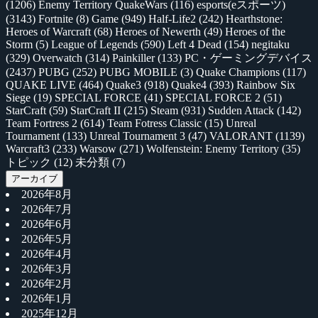
(1206)
Enemy Territory QuakeWars
(116)
esports(eスポーツ)
(3143)
Fortnite
(8)
Game
(949)
Half-Life2
(242)
Hearthstone:
Heroes of Warcraft
(68)
Heroes of Newerth
(49)
Heroes of the
Storm
(5)
League of Legends
(590)
Left 4 Dead
(154)
negitaku
(329)
Overwatch
(314)
Painkiller
(133)
PC・ゲーミングデバイス
(2437)
PUBG
(252)
PUBG MOBILE
(3)
Quake Champions
(117)
QUAKE LIVE
(464)
Quake3
(918)
Quake4
(393)
Rainbow Six
Siege
(19)
SPECIAL FORCE
(41)
SPECIAL FORCE 2
(51)
StarCraft
(59)
StarCraft II
(215)
Steam
(931)
Sudden Attack
(142)
Team Fortress 2
(614)
Team Fotress Classic
(15)
Unreal
Tournament
(133)
Unreal Tournament 3
(47)
VALORANT
(1139)
Warcraft3
(233)
Warsow
(271)
Wolfenstein: Enemy Territory
(35)
トピック
(12)
未分類
(7)
アーカイブ
2026年8月
2026年7月
2026年6月
2026年5月
2026年4月
2026年3月
2026年2月
2026年1月
2025年12月