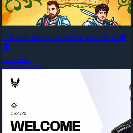
「Gentle Mates」Counter-Strikeから撤
退
2026年8月8日
Counter-Strike 2 (CS2)