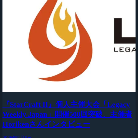
『StarCraft II』個人主催大会「Legacy
Weekly Japan」開催500回突破、主催者
Horikenさんインタビュー
2026年8月5日