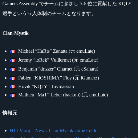
Gamers Assembly でチームに参加し 5-6 位に貢献した KQLY
選手という 6 人体制のチームとなります。
Clan-Mystik
Michael “HaRts” Zanatta (元 emuLate)
Jeremy “ioRek” Vuillermet (元 emuLate)
Benjamin “drizzer” Charnet (元 eSahara)
Fabien “KIOSHIMA” Fiey (元 iGamerz)
Hovik “KQLY” Tovmassian
Mathieu “MaT” Leber (backup) (元 emuLate)
情報元
HLTV.org – News: Clan-Mystik come to life