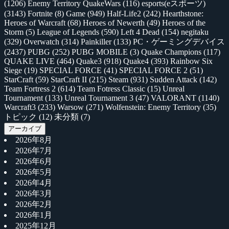
(1206)
Enemy Territory QuakeWars
(116)
esports(eスポーツ)
(3143)
Fortnite
(8)
Game
(949)
Half-Life2
(242)
Hearthstone:
Heroes of Warcraft
(68)
Heroes of Newerth
(49)
Heroes of the
Storm
(5)
League of Legends
(590)
Left 4 Dead
(154)
negitaku
(329)
Overwatch
(314)
Painkiller
(133)
PC・ゲーミングデバイス
(2437)
PUBG
(252)
PUBG MOBILE
(3)
Quake Champions
(117)
QUAKE LIVE
(464)
Quake3
(918)
Quake4
(393)
Rainbow Six
Siege
(19)
SPECIAL FORCE
(41)
SPECIAL FORCE 2
(51)
StarCraft
(59)
StarCraft II
(215)
Steam
(931)
Sudden Attack
(142)
Team Fortress 2
(614)
Team Fotress Classic
(15)
Unreal
Tournament
(133)
Unreal Tournament 3
(47)
VALORANT
(1140)
Warcraft3
(233)
Warsow
(271)
Wolfenstein: Enemy Territory
(35)
トピック
(12)
未分類
(7)
アーカイブ
2026年8月
2026年7月
2026年6月
2026年5月
2026年4月
2026年3月
2026年2月
2026年1月
2025年12月