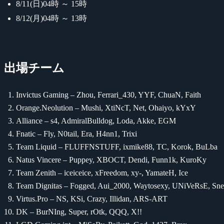
8/11(日)04時 ～ 15時
8/12(月)04時 ～ 13時
出場チーム
Invictus Gaming – Zhou, Ferrari_430, YYF, ChuaN, Faith
Orange.Neolution – Mushi, XtiNcT, Net, Ohaiyo, kYxY
Alliance – s4, AdmiralBulldog, Loda, Akke, EGM
Fnatic – Fly, N0tail, Era, H4nn1, Trixi
Team Liquid – FLUFFNSTUFF, ixmike88, TC, Korok, BuLba
Natus Vincere – Puppey, XBOCT, Dendi, Funn1k, KuroKy
Team Zenith – iceiceice, xFreedom, xy-, YamateH, Ice
Team Dignitas – Fogged, Aui_2000, Waytosexy, UNiVeRsE, Sn
Virtus.Pro – NS, KSi, Crazy, Illidan, ARS-ART
DK – BurNIng, Super, rOtk, QQQ, X!!