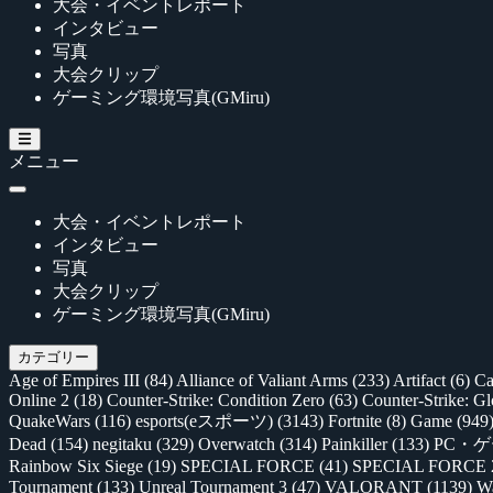
大会・イベントレポート
インタビュー
写真
大会クリップ
ゲーミング環境写真(GMiru)
メニュー
大会・イベントレポート
インタビュー
写真
大会クリップ
ゲーミング環境写真(GMiru)
カテゴリー
Age of Empires III
(84)
Alliance of Valiant Arms
(233)
Artifact
(6)
Ca
Online 2
(18)
Counter-Strike: Condition Zero
(63)
Counter-Strike: G
QuakeWars
(116)
esports(eスポーツ)
(3143)
Fortnite
(8)
Game
(949
Dead
(154)
negitaku
(329)
Overwatch
(314)
Painkiller
(133)
PC・
Rainbow Six Siege
(19)
SPECIAL FORCE
(41)
SPECIAL FORCE
Tournament
(133)
Unreal Tournament 3
(47)
VALORANT
(1139)
Wa