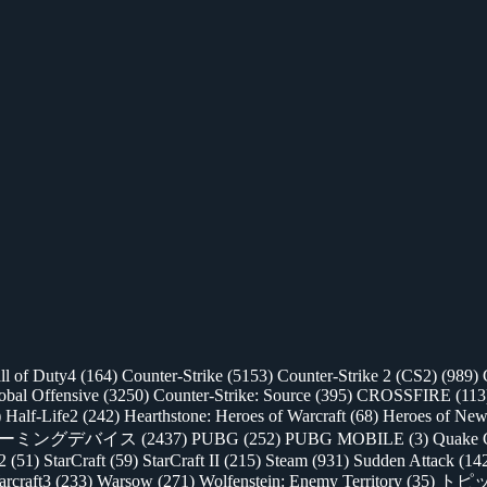
ll of Duty4
(164)
Counter-Strike
(5153)
Counter-Strike 2 (CS2)
(989)
lobal Offensive
(3250)
Counter-Strike: Source
(395)
CROSSFIRE
(113
)
Half-Life2
(242)
Hearthstone: Heroes of Warcraft
(68)
Heroes of New
ゲーミングデバイス
(2437)
PUBG
(252)
PUBG MOBILE
(3)
Quake 
 2
(51)
StarCraft
(59)
StarCraft II
(215)
Steam
(931)
Sudden Attack
(14
rcraft3
(233)
Warsow
(271)
Wolfenstein: Enemy Territory
(35)
トピ