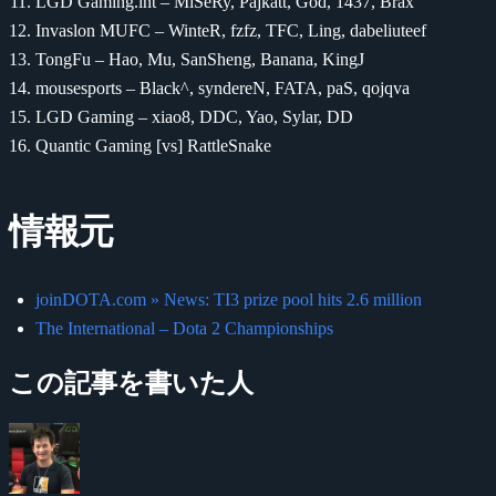
LGD Gaming.int – MiSeRy, Pajkatt, God, 1437, Brax
Invaslon MUFC – WinteR, fzfz, TFC, Ling, dabeliuteef
TongFu – Hao, Mu, SanSheng, Banana, KingJ
mousesports – Black^, syndereN, FATA, paS, qojqva
LGD Gaming – xiao8, DDC, Yao, Sylar, DD
Quantic Gaming [vs] RattleSnake
情報元
joinDOTA.com » News: TI3 prize pool hits 2.6 million
The International – Dota 2 Championships
この記事を書いた人