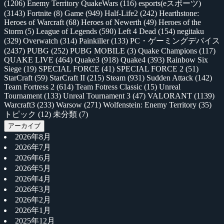
(1206)
Enemy Territory QuakeWars
(116)
esports(eスポーツ)
(3143)
Fortnite
(8)
Game
(949)
Half-Life2
(242)
Hearthstone:
Heroes of Warcraft
(68)
Heroes of Newerth
(49)
Heroes of the
Storm
(5)
League of Legends
(590)
Left 4 Dead
(154)
negitaku
(329)
Overwatch
(314)
Painkiller
(133)
PC・ゲーミングデバイス
(2437)
PUBG
(252)
PUBG MOBILE
(3)
Quake Champions
(117)
QUAKE LIVE
(464)
Quake3
(918)
Quake4
(393)
Rainbow Six
Siege
(19)
SPECIAL FORCE
(41)
SPECIAL FORCE 2
(51)
StarCraft
(59)
StarCraft II
(215)
Steam
(931)
Sudden Attack
(142)
Team Fortress 2
(614)
Team Fotress Classic
(15)
Unreal
Tournament
(133)
Unreal Tournament 3
(47)
VALORANT
(1139)
Warcraft3
(233)
Warsow
(271)
Wolfenstein: Enemy Territory
(35)
トピック
(12)
未分類
(7)
アーカイブ
2026年8月
2026年7月
2026年6月
2026年5月
2026年4月
2026年3月
2026年2月
2026年1月
2025年12月