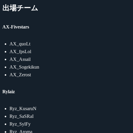
出場チーム
AX-Fivestars
AX_quoLt
AX_fpsLol
AX_Assail
AX_Sogekikun
AX_Zerost
Rylaiz
Ryz_KusaruN
Ryz_SaSRaI
Ryz_SylFy
Ryz_Aroma