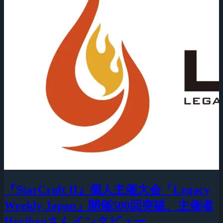
『StarCraft II』個人主催大会「Legacy
Weekly Japan」開催500回突破、主催者
Horikenさんインタビュー