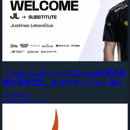
『Team Vitality』apEXとmeziiが育児休
暇を取得予定、jLがスタンドイン加入
2026年8月5日
Counter-Strike 2 (CS2)