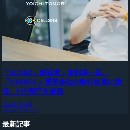
「SCARZ」創設者・友利洋一氏、
「VARREL」運営会社の執行役員に就
任、FPS部門を統括
2026年7月22日
esports(eスポーツ)
最新記事