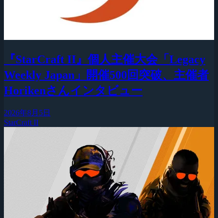
『StarCraft II』個人主催大会「Legacy
Weekly Japan」開催500回突破、主催者
Horikenさんインタビュー
2026年8月5日
StarCraft II