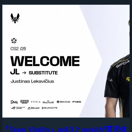
『Team Vitality』apEXとmeziiが育児休