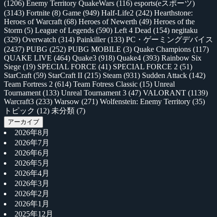
(1206)
Enemy Territory QuakeWars
(116)
esports(eスポーツ)
(3143)
Fortnite
(8)
Game
(949)
Half-Life2
(242)
Hearthstone:
Heroes of Warcraft
(68)
Heroes of Newerth
(49)
Heroes of the
Storm
(5)
League of Legends
(590)
Left 4 Dead
(154)
negitaku
(329)
Overwatch
(314)
Painkiller
(133)
PC・ゲーミングデバイス
(2437)
PUBG
(252)
PUBG MOBILE
(3)
Quake Champions
(117)
QUAKE LIVE
(464)
Quake3
(918)
Quake4
(393)
Rainbow Six
Siege
(19)
SPECIAL FORCE
(41)
SPECIAL FORCE 2
(51)
StarCraft
(59)
StarCraft II
(215)
Steam
(931)
Sudden Attack
(142)
Team Fortress 2
(614)
Team Fotress Classic
(15)
Unreal
Tournament
(133)
Unreal Tournament 3
(47)
VALORANT
(1139)
Warcraft3
(233)
Warsow
(271)
Wolfenstein: Enemy Territory
(35)
トピック
(12)
未分類
(7)
アーカイブ
2026年8月
2026年7月
2026年6月
2026年5月
2026年4月
2026年3月
2026年2月
2026年1月
2025年12月