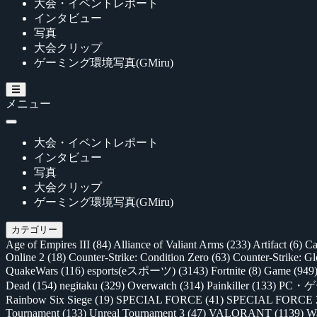
大会・イベントレポート
インタビュー
写真
大会クリップ
ゲーミング環境写真(GMiru)
メニュー
大会・イベントレポート
インタビュー
写真
大会クリップ
ゲーミング環境写真(GMiru)
カテゴリー
Age of Empires III
(84)
Alliance of Valiant Arms
(233)
Artifact
(6)
Ca
Online 2
(18)
Counter-Strike: Condition Zero
(63)
Counter-Strike: G
QuakeWars
(116)
esports(eスポーツ)
(3143)
Fortnite
(8)
Game
(949
Dead
(154)
negitaku
(329)
Overwatch
(314)
Painkiller
(133)
PC・
Rainbow Six Siege
(19)
SPECIAL FORCE
(41)
SPECIAL FORCE
Tournament
(133)
Unreal Tournament 3
(47)
VALORANT
(1139)
Wa