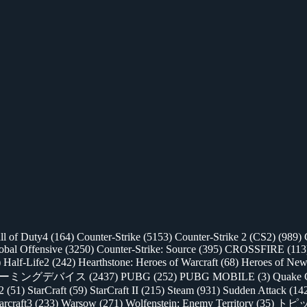
ll of Duty4
(164)
Counter-Strike
(5153)
Counter-Strike 2 (CS2)
(989)
lobal Offensive
(3250)
Counter-Strike: Source
(395)
CROSSFIRE
(113
)
Half-Life2
(242)
Hearthstone: Heroes of Warcraft
(68)
Heroes of New
ゲーミングデバイス
(2437)
PUBG
(252)
PUBG MOBILE
(3)
Quake 
 2
(51)
StarCraft
(59)
StarCraft II
(215)
Steam
(931)
Sudden Attack
(14
rcraft3
(233)
Warsow
(271)
Wolfenstein: Enemy Territory
(35)
トピ