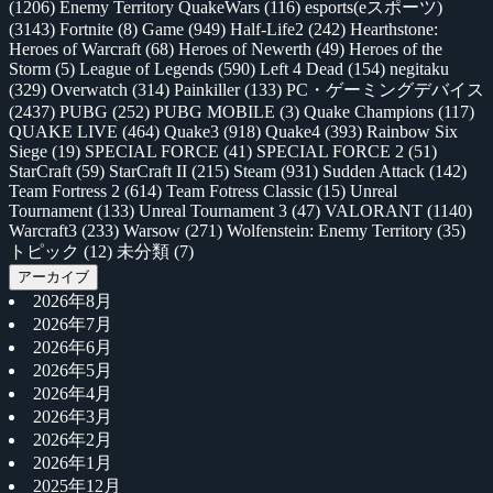
(1206)
Enemy Territory QuakeWars
(116)
esports(eスポーツ)
(3143)
Fortnite
(8)
Game
(949)
Half-Life2
(242)
Hearthstone:
Heroes of Warcraft
(68)
Heroes of Newerth
(49)
Heroes of the
Storm
(5)
League of Legends
(590)
Left 4 Dead
(154)
negitaku
(329)
Overwatch
(314)
Painkiller
(133)
PC・ゲーミングデバイス
(2437)
PUBG
(252)
PUBG MOBILE
(3)
Quake Champions
(117)
QUAKE LIVE
(464)
Quake3
(918)
Quake4
(393)
Rainbow Six
Siege
(19)
SPECIAL FORCE
(41)
SPECIAL FORCE 2
(51)
StarCraft
(59)
StarCraft II
(215)
Steam
(931)
Sudden Attack
(142)
Team Fortress 2
(614)
Team Fotress Classic
(15)
Unreal
Tournament
(133)
Unreal Tournament 3
(47)
VALORANT
(1140)
Warcraft3
(233)
Warsow
(271)
Wolfenstein: Enemy Territory
(35)
トピック
(12)
未分類
(7)
アーカイブ
2026年8月
2026年7月
2026年6月
2026年5月
2026年4月
2026年3月
2026年2月
2026年1月
2025年12月