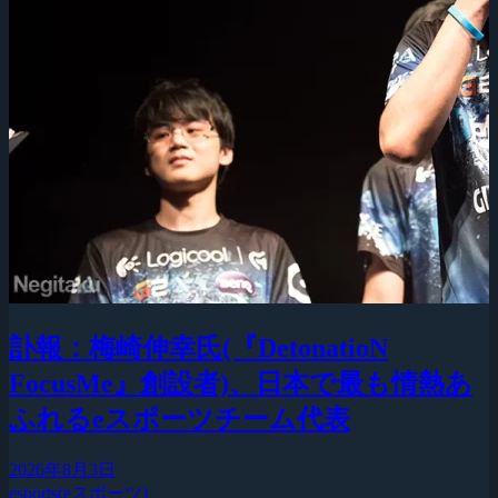
訃報：梅崎伸幸氏(『DetonatioN
FocusMe』創設者)、日本で最も情熱あ
ふれるeスポーツチーム代表
2026年8月3日
esports(eスポーツ)