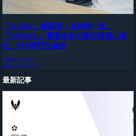
「SCARZ」創設者・友利洋一氏、
「VARREL」運営会社の執行役員に就
任、FPS部門を統括
2026年7月22日
esports(eスポーツ)
最新記事