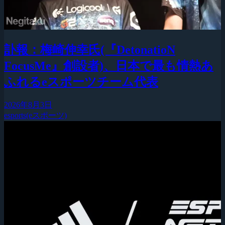
訃報：梅崎伸幸氏(『DetonatioN
FocusMe』創設者)、日本で最も情熱あ
ふれるeスポーツチーム代表
2026年8月3日
esports(eスポーツ)