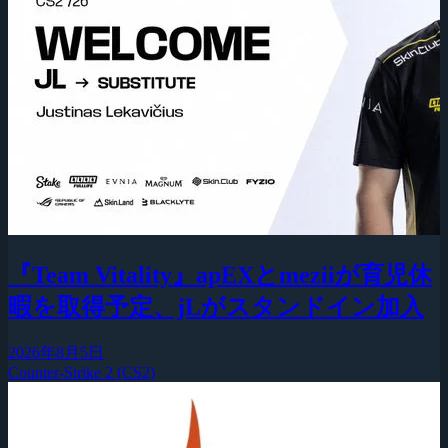
『Team Vitality』apEXとmeziiが育児休
暇を取得予定、jLがスタンドイン加入
2026年8月5日
Counter-Strike 2 (CS2)