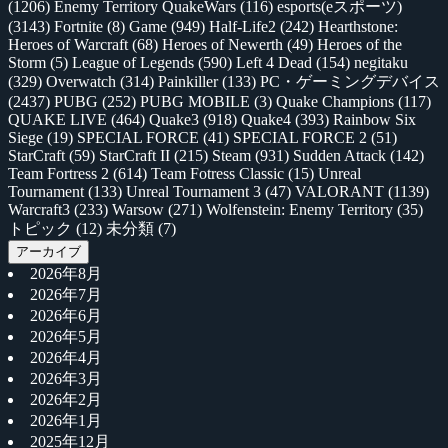
(1206)
Enemy Territory QuakeWars
(116)
esports(eスポーツ)
(3143)
Fortnite
(8)
Game
(949)
Half-Life2
(242)
Hearthstone:
Heroes of Warcraft
(68)
Heroes of Newerth
(49)
Heroes of the
Storm
(5)
League of Legends
(590)
Left 4 Dead
(154)
negitaku
(329)
Overwatch
(314)
Painkiller
(133)
PC・ゲーミングデバイス
(2437)
PUBG
(252)
PUBG MOBILE
(3)
Quake Champions
(117)
QUAKE LIVE
(464)
Quake3
(918)
Quake4
(393)
Rainbow Six
Siege
(19)
SPECIAL FORCE
(41)
SPECIAL FORCE 2
(51)
StarCraft
(59)
StarCraft II
(215)
Steam
(931)
Sudden Attack
(142)
Team Fortress 2
(614)
Team Fotress Classic
(15)
Unreal
Tournament
(133)
Unreal Tournament 3
(47)
VALORANT
(1139)
Warcraft3
(233)
Warsow
(271)
Wolfenstein: Enemy Territory
(35)
トピック
(12)
未分類
(7)
アーカイブ
2026年8月
2026年7月
2026年6月
2026年5月
2026年4月
2026年3月
2026年2月
2026年1月
2025年12月