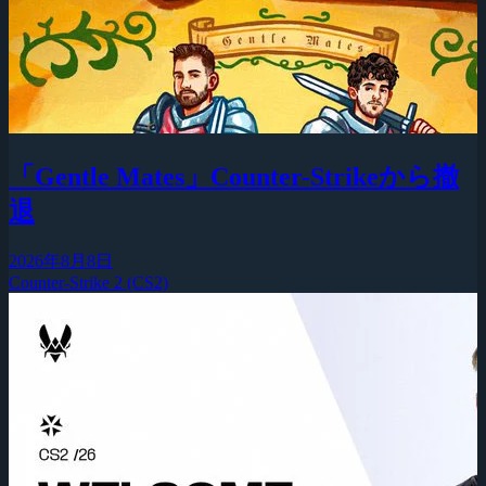
「Gentle Mates」Counter-Strikeから撤
退
2026年8月8日
Counter-Strike 2 (CS2)