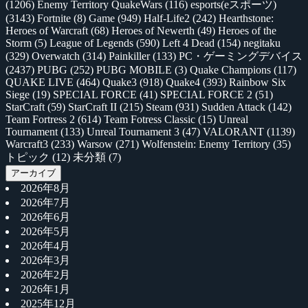
(1206)
Enemy Territory QuakeWars
(116)
esports(eスポーツ)
(3143)
Fortnite
(8)
Game
(949)
Half-Life2
(242)
Hearthstone:
Heroes of Warcraft
(68)
Heroes of Newerth
(49)
Heroes of the
Storm
(5)
League of Legends
(590)
Left 4 Dead
(154)
negitaku
(329)
Overwatch
(314)
Painkiller
(133)
PC・ゲーミングデバイス
(2437)
PUBG
(252)
PUBG MOBILE
(3)
Quake Champions
(117)
QUAKE LIVE
(464)
Quake3
(918)
Quake4
(393)
Rainbow Six
Siege
(19)
SPECIAL FORCE
(41)
SPECIAL FORCE 2
(51)
StarCraft
(59)
StarCraft II
(215)
Steam
(931)
Sudden Attack
(142)
Team Fortress 2
(614)
Team Fotress Classic
(15)
Unreal
Tournament
(133)
Unreal Tournament 3
(47)
VALORANT
(1139)
Warcraft3
(233)
Warsow
(271)
Wolfenstein: Enemy Territory
(35)
トピック
(12)
未分類
(7)
アーカイブ
2026年8月
2026年7月
2026年6月
2026年5月
2026年4月
2026年3月
2026年2月
2026年1月
2025年12月