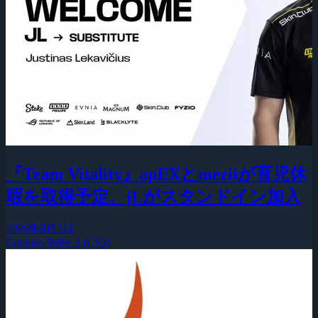
『Team Vitality』apEXとmeziiが育児休
暇を取得予定、jLがスタンドイン加入
2026年8月5日
Counter-Strike 2 (CS2)