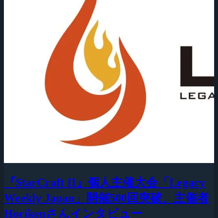
『StarCraft II』個人主催大会「Legacy
Weekly Japan」開催500回突破、主催者
Horikenさんインタビュー