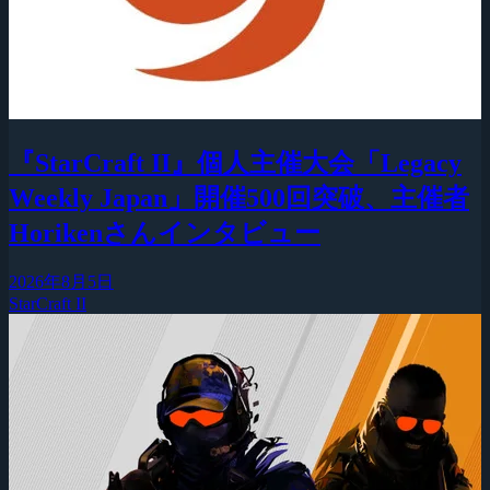
『StarCraft II』個人主催大会「Legacy
Weekly Japan」開催500回突破、主催者
Horikenさんインタビュー
2026年8月5日
StarCraft II