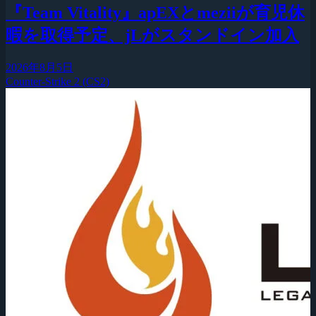
『Team Vitality』apEXとmeziiが育児休
暇を取得予定、jLがスタンドイン加入
2026年8月5日
Counter-Strike 2 (CS2)