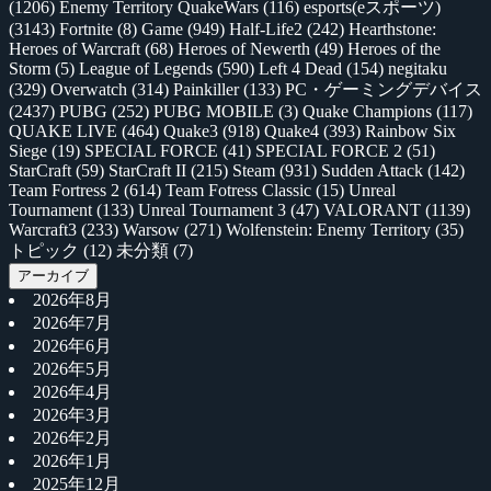
(1206)
Enemy Territory QuakeWars
(116)
esports(eスポーツ)
(3143)
Fortnite
(8)
Game
(949)
Half-Life2
(242)
Hearthstone:
Heroes of Warcraft
(68)
Heroes of Newerth
(49)
Heroes of the
Storm
(5)
League of Legends
(590)
Left 4 Dead
(154)
negitaku
(329)
Overwatch
(314)
Painkiller
(133)
PC・ゲーミングデバイス
(2437)
PUBG
(252)
PUBG MOBILE
(3)
Quake Champions
(117)
QUAKE LIVE
(464)
Quake3
(918)
Quake4
(393)
Rainbow Six
Siege
(19)
SPECIAL FORCE
(41)
SPECIAL FORCE 2
(51)
StarCraft
(59)
StarCraft II
(215)
Steam
(931)
Sudden Attack
(142)
Team Fortress 2
(614)
Team Fotress Classic
(15)
Unreal
Tournament
(133)
Unreal Tournament 3
(47)
VALORANT
(1139)
Warcraft3
(233)
Warsow
(271)
Wolfenstein: Enemy Territory
(35)
トピック
(12)
未分類
(7)
アーカイブ
2026年8月
2026年7月
2026年6月
2026年5月
2026年4月
2026年3月
2026年2月
2026年1月
2025年12月