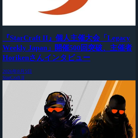
『StarCraft II』個人主催大会「Legacy
Weekly Japan」開催500回突破、主催者
Horikenさんインタビュー
2026年8月5日
StarCraft II