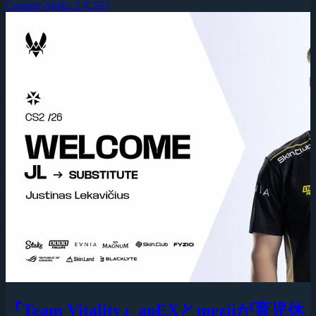
Counter-Strike 2 (CS2)
『Team Vitality』apEXとmeziiが育児休