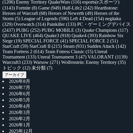
(1206)
Enemy Territory QuakeWars
(116)
esports(eスポーツ)
(3143)
Fortnite
(8)
Game
(949)
Half-Life2
(242)
Hearthstone:
Heroes of Warcraft
(68)
Heroes of Newerth
(49)
Heroes of the
Storm
(5)
League of Legends
(590)
Left 4 Dead
(154)
negitaku
(329)
Overwatch
(314)
Painkiller
(133)
PC・ゲーミングデバイス
(2437)
PUBG
(252)
PUBG MOBILE
(3)
Quake Champions
(117)
QUAKE LIVE
(464)
Quake3
(918)
Quake4
(393)
Rainbow Six
Siege
(19)
SPECIAL FORCE
(41)
SPECIAL FORCE 2
(51)
StarCraft
(59)
StarCraft II
(215)
Steam
(931)
Sudden Attack
(142)
Team Fortress 2
(614)
Team Fotress Classic
(15)
Unreal
Tournament
(133)
Unreal Tournament 3
(47)
VALORANT
(1139)
Warcraft3
(233)
Warsow
(271)
Wolfenstein: Enemy Territory
(35)
トピック
(12)
未分類
(7)
アーカイブ
2026年8月
2026年7月
2026年6月
2026年5月
2026年4月
2026年3月
2026年2月
2026年1月
2025年12月