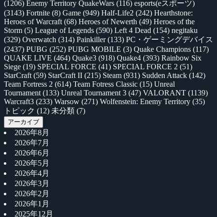
(1206)
Enemy Territory QuakeWars
(116)
esports(eスポーツ)
(3143)
Fortnite
(8)
Game
(949)
Half-Life2
(242)
Hearthstone:
Heroes of Warcraft
(68)
Heroes of Newerth
(49)
Heroes of the
Storm
(5)
League of Legends
(590)
Left 4 Dead
(154)
negitaku
(329)
Overwatch
(314)
Painkiller
(133)
PC・ゲーミングデバイス
(2437)
PUBG
(252)
PUBG MOBILE
(3)
Quake Champions
(117)
QUAKE LIVE
(464)
Quake3
(918)
Quake4
(393)
Rainbow Six
Siege
(19)
SPECIAL FORCE
(41)
SPECIAL FORCE 2
(51)
StarCraft
(59)
StarCraft II
(215)
Steam
(931)
Sudden Attack
(142)
Team Fortress 2
(614)
Team Fotress Classic
(15)
Unreal
Tournament
(133)
Unreal Tournament 3
(47)
VALORANT
(1139)
Warcraft3
(233)
Warsow
(271)
Wolfenstein: Enemy Territory
(35)
トピック
(12)
未分類
(7)
アーカイブ
2026年8月
2026年7月
2026年6月
2026年5月
2026年4月
2026年3月
2026年2月
2026年1月
2025年12月