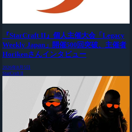
『StarCraft II』個人主催大会「Legacy
Weekly Japan」開催500回突破、主催者
Horikenさんインタビュー
2026年8月5日
StarCraft II