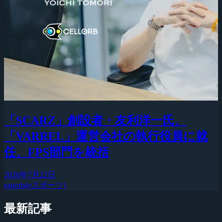
「SCARZ」創設者・友利洋一氏、
「VARREL」運営会社の執行役員に就
任、FPS部門を統括
2026年7月22日
esports(eスポーツ)
最新記事