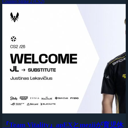
Counter-Strike 2 (CS2)
『Team Vitality』apEXとmeziiが育児休