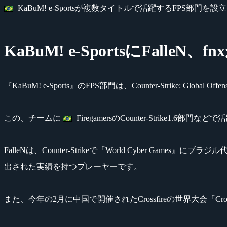
KaBuM! e-Sportsが複数タイトルで活躍するFPS部門を
KaBuM! e-SportsにFalleN、
『KaBuM! e-Sports』のFPS部門は、Counter-Strike: Globa
この、チームに
FiregamersのCounter-Strike1.6部門な
FalleNは、Counter-Strikeで『World Cyber G
出された実績を持つプレーヤーです。
また、今年の2月に中国で開催されたCrossfireの世界大会『CrossFir