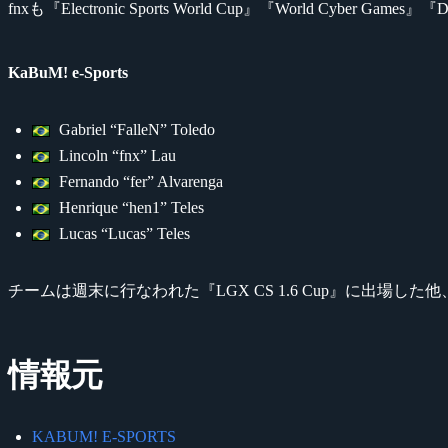
fnxも『Electronic Sports World Cup』『World C
KaBuM! e-Sports
Gabriel “FalleN” Toledo
Lincoln “fnx” Lau
Fernando “fer” Alvarenga
Henrique “hen1” Teles
Lucas “Lucas” Teles
チームは週末に行なわれた『LGX CS 1.6 Cup』に出場した他
情報元
KABUM! E-SPORTS