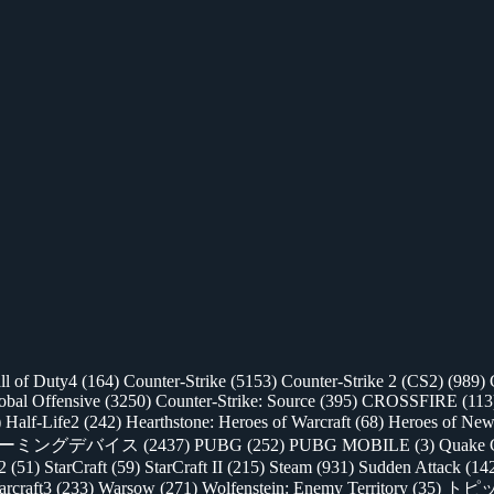
ll of Duty4
(164)
Counter-Strike
(5153)
Counter-Strike 2 (CS2)
(989)
lobal Offensive
(3250)
Counter-Strike: Source
(395)
CROSSFIRE
(113
)
Half-Life2
(242)
Hearthstone: Heroes of Warcraft
(68)
Heroes of New
ゲーミングデバイス
(2437)
PUBG
(252)
PUBG MOBILE
(3)
Quake 
 2
(51)
StarCraft
(59)
StarCraft II
(215)
Steam
(931)
Sudden Attack
(14
rcraft3
(233)
Warsow
(271)
Wolfenstein: Enemy Territory
(35)
トピ