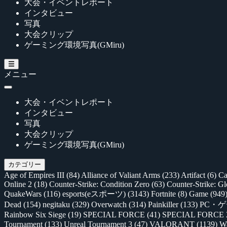
大会・イベントレポート
インタビュー
写真
大会クリップ
ゲーミング環境写真(GMiru)
メニュー
大会・イベントレポート
インタビュー
写真
大会クリップ
ゲーミング環境写真(GMiru)
カテゴリー
Age of Empires III
(84)
Alliance of Valiant Arms
(233)
Artifact
(6)
Ca
Online 2
(18)
Counter-Strike: Condition Zero
(63)
Counter-Strike: G
QuakeWars
(116)
esports(eスポーツ)
(3143)
Fortnite
(8)
Game
(949
Dead
(154)
negitaku
(329)
Overwatch
(314)
Painkiller
(133)
PC・
Rainbow Six Siege
(19)
SPECIAL FORCE
(41)
SPECIAL FORCE
Tournament
(133)
Unreal Tournament 3
(47)
VALORANT
(1139)
Wa