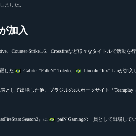
設立しました。
fnxが加入
l Offensive、Counter-Strike1.6、Crossfireなど様々なタイト
どで活躍した
Gabriel “FalleN” Toledo、
Lincoln “fnx” Lau
ames』にブラジル代表として出場した他、ブラジルのeスポーツサイト「Te
eStars Season2』に
paiN Gamingの一員として出場し