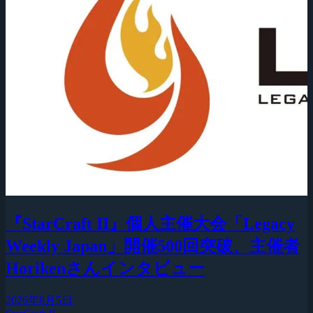
『StarCraft II』個人主催大会「Legacy
Weekly Japan」開催500回突破、主催者
Horikenさんインタビュー
2026年8月5日