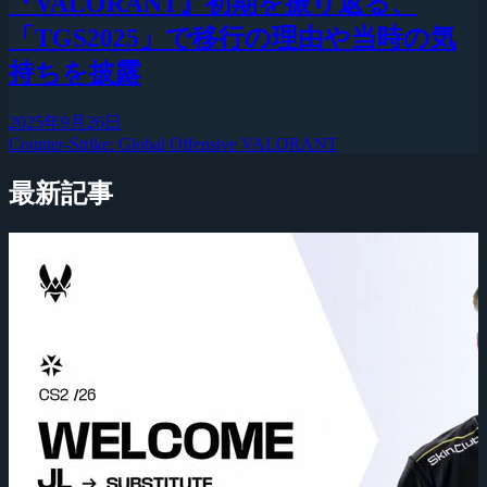
『VALORANT』初期を振り返る、
「TGS2025」で移行の理由や当時の気
持ちを披露
2025年9月26日
Counter-Strike: Global Offensive
VALORANT
最新記事