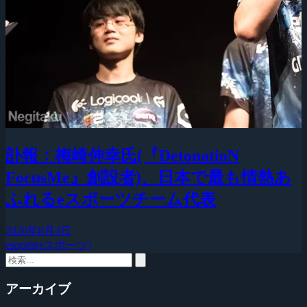
訃報：梅崎伸幸氏(『DetonatioN
FocusMe』創設者)、日本で最も情熱あ
ふれるeスポーツチーム代表
2026年8月3日
esports(eスポーツ)
アーカイブ