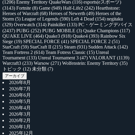
(1206)
Enemy Territory QuakeWars
(116)
esports(eスポーツ)
(3143)
Fortnite
(8)
Game
(949)
Half-Life2
(242)
Hearthstone:
Heroes of Warcraft
(68)
Heroes of Newerth
(49)
Heroes of the
Storm
(5)
League of Legends
(590)
Left 4 Dead
(154)
negitaku
(329)
Overwatch
(314)
Painkiller
(133)
PC・ゲーミングデバイス
(2437)
PUBG
(252)
PUBG MOBILE
(3)
Quake Champions
(117)
QUAKE LIVE
(464)
Quake3
(918)
Quake4
(393)
Rainbow Six
Siege
(19)
SPECIAL FORCE
(41)
SPECIAL FORCE 2
(51)
StarCraft
(59)
StarCraft II
(215)
Steam
(931)
Sudden Attack
(142)
Team Fortress 2
(614)
Team Fotress Classic
(15)
Unreal
Tournament
(133)
Unreal Tournament 3
(47)
VALORANT
(1139)
Warcraft3
(233)
Warsow
(271)
Wolfenstein: Enemy Territory
(35)
トピック
(12)
未分類
(7)
アーカイブ
2026年8月
2026年7月
2026年6月
2026年5月
2026年4月
2026年3月
2026年2月
2026年1月
2025年12月