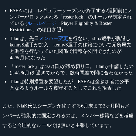
ESEA には、レギュラーシーズンが終了する2週間前にメ
ンバーがロックされる「roster lock」のルールが制定され
ている (
ルールページ
「Player Eligibility & Roster
Restrictions」の項目参照)
Titanは、先日
メンバー変更
を行ない、shox選手が脱退し
kennyS選手が加入。kennyS選手の移籍について元所属先
と調整を行なっていた関係で情報を公開できたのが
4/28(月)になった
「roster lock」は4/27(日)が締め切り日。Titanが申請したの
は4/28(月)を過ぎてからで、数時間差で間に合わなかった
Titanは特別措置を要望したが、ESEAは全参加者に公平
となるようルールを遵守するとしてこれを拒否した
また、NiaK氏はシーズンが終了する6月末まで2ヶ月間もメ
ンバーが強制的に固定されるのは、メンバー移籍などを考慮
すると合理的なルールでは無いと主張しています。