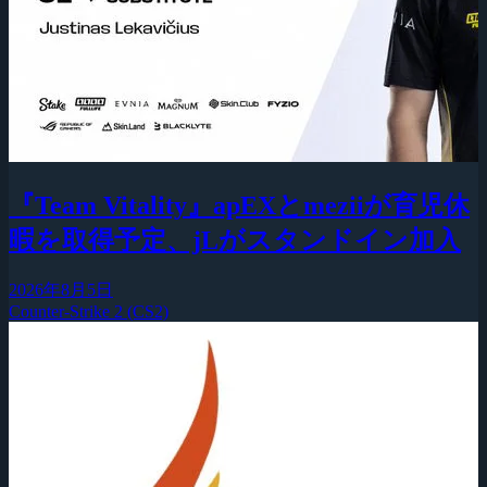
『Team Vitality』apEXとmeziiが育児休
暇を取得予定、jLがスタンドイン加入
2026年8月5日
Counter-Strike 2 (CS2)