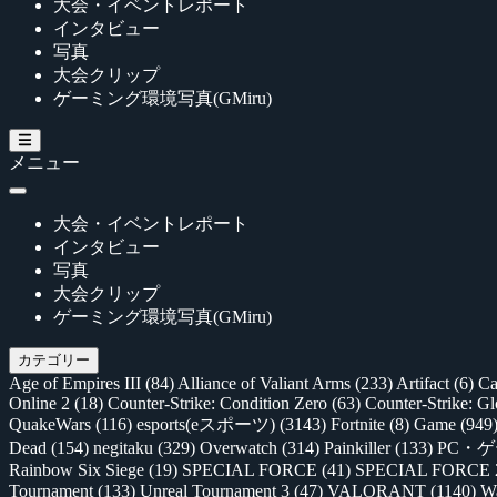
大会・イベントレポート
インタビュー
写真
大会クリップ
ゲーミング環境写真(GMiru)
メニュー
大会・イベントレポート
インタビュー
写真
大会クリップ
ゲーミング環境写真(GMiru)
カテゴリー
Age of Empires III
(84)
Alliance of Valiant Arms
(233)
Artifact
(6)
Ca
Online 2
(18)
Counter-Strike: Condition Zero
(63)
Counter-Strike: G
QuakeWars
(116)
esports(eスポーツ)
(3143)
Fortnite
(8)
Game
(949
Dead
(154)
negitaku
(329)
Overwatch
(314)
Painkiller
(133)
PC・
Rainbow Six Siege
(19)
SPECIAL FORCE
(41)
SPECIAL FORCE
Tournament
(133)
Unreal Tournament 3
(47)
VALORANT
(1140)
Wa