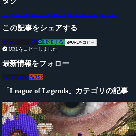
タグ
League of Legends
League of Legends Japan League (LJL)
この記事をシェアする
ツイートする
LINEする
URLをコピー
URLをコピーしました
最新情報をフォロー
@negitaku
RSS
「League of Legends」カテゴリの記事