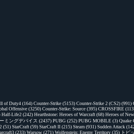
ll of Duty4
(164)
Counter-Strike
(5153)
Counter-Strike 2 (CS2)
(991)
lobal Offensive
(3250)
Counter-Strike: Source
(395)
CROSSFIRE
(113
)
Half-Life2
(242)
Hearthstone: Heroes of Warcraft
(68)
Heroes of New
ゲーミングデバイス
(2437)
PUBG
(252)
PUBG MOBILE
(3)
Quake 
 2
(51)
StarCraft
(59)
StarCraft II
(215)
Steam
(931)
Sudden Attack
(14
rcraft3
(233)
Warsow
(271)
Wolfenstein: Enemy Territory
(35)
トピ