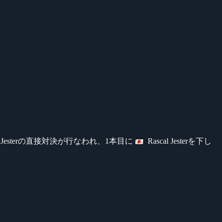
al Jesterの直接対決が行なわれ、1本目に
Rascal Jesterを下し