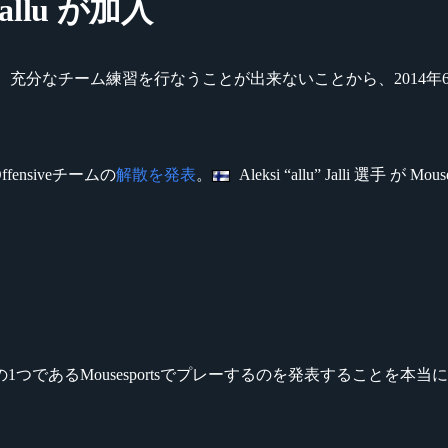
の allu が加入
個人的な事情により、充分なチーム練習を行なうことが出来ないことから、2014年
 Offensiveチームの
解散を発表
。
Aleksi “allu” Jalli 
あるMousesportsでプレーするのを発表することを本当にう