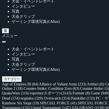
大会・イベントレポート
インタビュー
写真
大会クリップ
ゲーミング環境写真(GMiru)
メニュー
大会・イベントレポート
インタビュー
写真
大会クリップ
ゲーミング環境写真(GMiru)
カテゴリー
Age of Empires III
(84)
Alliance of Valiant Arms
(233)
Artifact
(6)
Ca
Online 2
(18)
Counter-Strike: Condition Zero
(63)
Counter-Strike: G
QuakeWars
(116)
esports(eスポーツ)
(3143)
Fortnite
(8)
Game
(949
Dead
(154)
negitaku
(329)
Overwatch
(314)
Painkiller
(133)
PC・
Rainbow Six Siege
(19)
SPECIAL FORCE
(41)
SPECIAL FORCE
Tournament
(133)
Unreal Tournament 3
(47)
VALORANT
(1139)
Wa