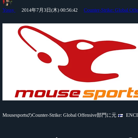
Yossy
2014年7月3日(木) 00:56:42
Counter-Strike: Global Off
MousesportsのCounter-Strike: Global Offensive部門に元
ENCE 