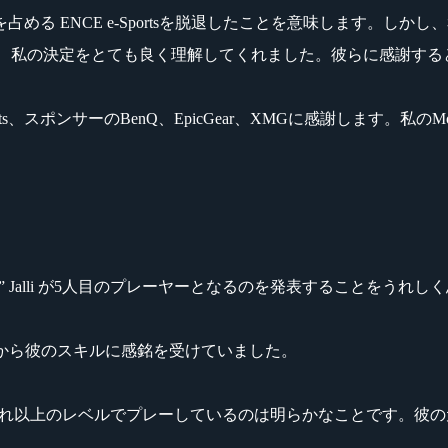
大部分を占める ENCE e-Sportsを脱退したことを意味しま
バー達は、私の決定をとても良く理解してくれました。彼らに感謝す
s、スポンサーのBenQ、EpicGear、XMGに感謝します。私のM
 “allu” Jalli が5人目のプレーヤーとなるのを発表することをうれ
.6時代から彼のスキルに感銘を受けていました。
eにおいても、同等またはそれ以上のレベルでプレーしているのは明らかなこと