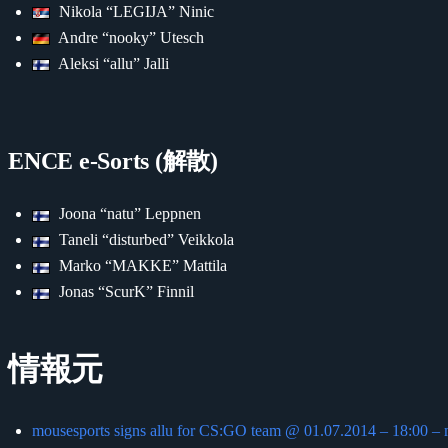
Nikola “LEGIJA” Ninic
Andre “nooky” Utesch
Aleksi “allu” Jalli
ENCE e-Sorts (解散)
Joona “natu” Leppnen
Taneli “disturbed” Veikkola
Marko “MAKKE” Mattila
Jonas “ScurK” Finnil
情報元
mousesports signs allu for CS:GO team @ 01.07.2014 – 18:00 – 