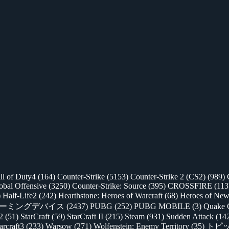
ll of Duty4
(164)
Counter-Strike
(5153)
Counter-Strike 2 (CS2)
(989)
lobal Offensive
(3250)
Counter-Strike: Source
(395)
CROSSFIRE
(113
)
Half-Life2
(242)
Hearthstone: Heroes of Warcraft
(68)
Heroes of New
ゲーミングデバイス
(2437)
PUBG
(252)
PUBG MOBILE
(3)
Quake 
 2
(51)
StarCraft
(59)
StarCraft II
(215)
Steam
(931)
Sudden Attack
(14
rcraft3
(233)
Warsow
(271)
Wolfenstein: Enemy Territory
(35)
トピ