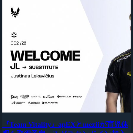
『Team Vitality』apEXとmeziiが育児休