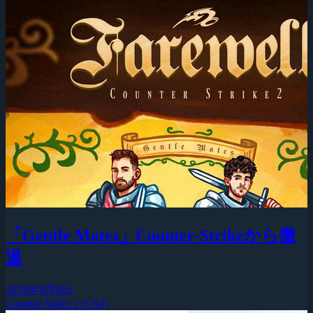
「Gentle Mates」Counter-Strikeから撤
退
2026年8月8日
Counter-Strike 2 (CS2)