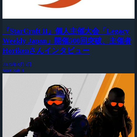
『StarCraft II』個人主催大会「Legacy
Weekly Japan」開催500回突破、主催者
Horikenさんインタビュー
2026年8月5日
StarCraft II