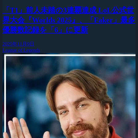
「T1」前人未踏の3連覇達成 LoL公式世
界大会『Worlds 2025』、「Faker」最多
優勝数記録を「6」に更新
2025年11月9日
League of Legends