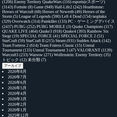
(1206)
Enemy Territory QuakeWars
(116)
esports(eスポーツ)
(3143)
Fortnite
(8)
Game
(949)
Half-Life2
(242)
Hearthstone:
Heroes of Warcraft
(68)
Heroes of Newerth
(49)
Heroes of the
Storm
(5)
League of Legends
(590)
Left 4 Dead
(154)
negitaku
(329)
Overwatch
(314)
Painkiller
(133)
PC・ゲーミングデバイス
(2437)
PUBG
(252)
PUBG MOBILE
(3)
Quake Champions
(117)
QUAKE LIVE
(464)
Quake3
(918)
Quake4
(393)
Rainbow Six
Siege
(19)
SPECIAL FORCE
(41)
SPECIAL FORCE 2
(51)
StarCraft
(59)
StarCraft II
(215)
Steam
(931)
Sudden Attack
(142)
Team Fortress 2
(614)
Team Fotress Classic
(15)
Unreal
Tournament
(133)
Unreal Tournament 3
(47)
VALORANT
(1139)
Warcraft3
(233)
Warsow
(271)
Wolfenstein: Enemy Territory
(35)
トピック
(12)
未分類
(7)
アーカイブ
2026年8月
2026年7月
2026年6月
2026年5月
2026年4月
2026年3月
2026年2月
2026年1月
2025年12月