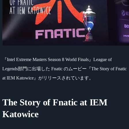
『Intel Extreme Masters Season 8 World Finals』League of
Legends部門に出場した Fnatic のムービー『The Story of Fnatic
at IEM Katowice』がリリースされています。
The Story of Fnatic at IEM
Katowice