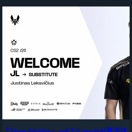
『Team Vitality』apEXとmeziiが育児休