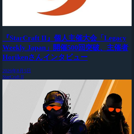
『StarCraft II』個人主催大会「Legacy
Weekly Japan」開催500回突破、主催者
Horikenさんインタビュー
2026年8月5日
StarCraft II