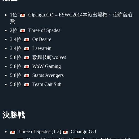
1位:
Cipangu.GO – ESWC2014本戦出場権・渡航宿泊
費
2位:
Three of Spades
3-4位:
OnDesire
3-4位:
Laevatein
5-8位:
歌舞伎町wolves
5-8位:
WoW Gaming
5-8位:
Status Avengers
5-8位:
Team Cait Sith
決勝戦
Three of Spades [1-2]
Cipangu.GO