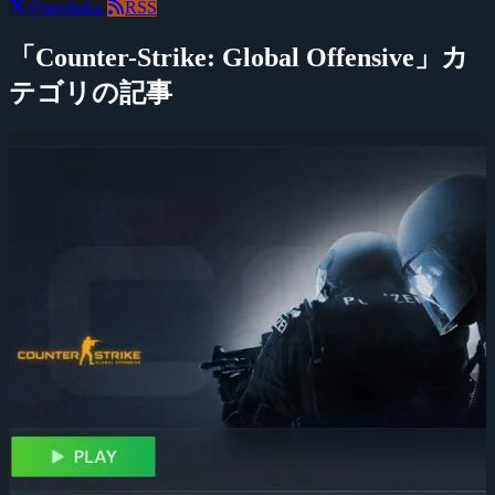
@negitaku
RSS
「Counter-Strike: Global Offensive」カ
テゴリの記事