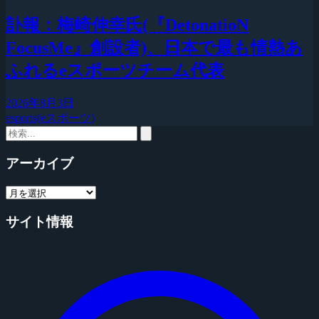
訃報：梅崎伸幸氏(『DetonatioN
FocusMe』創設者)、日本で最も情熱あ
ふれるeスポーツチーム代表
2026年8月3日
esports(eスポーツ)
アーカイブ
サイト情報