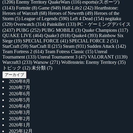
(1206)
Enemy Territory QuakeWars
(116)
esports(eスポーツ)
(3143)
Fortnite
(8)
Game
(949)
Half-Life2
(242)
Hearthstone:
Heroes of Warcraft
(68)
Heroes of Newerth
(49)
Heroes of the
Storm
(5)
League of Legends
(590)
Left 4 Dead
(154)
negitaku
(329)
Overwatch
(314)
Painkiller
(133)
PC・ゲーミングデバイス
(2437)
PUBG
(252)
PUBG MOBILE
(3)
Quake Champions
(117)
QUAKE LIVE
(464)
Quake3
(918)
Quake4
(393)
Rainbow Six
Siege
(19)
SPECIAL FORCE
(41)
SPECIAL FORCE 2
(51)
StarCraft
(59)
StarCraft II
(215)
Steam
(931)
Sudden Attack
(142)
Team Fortress 2
(614)
Team Fotress Classic
(15)
Unreal
Tournament
(133)
Unreal Tournament 3
(47)
VALORANT
(1139)
Warcraft3
(233)
Warsow
(271)
Wolfenstein: Enemy Territory
(35)
トピック
(12)
未分類
(7)
アーカイブ
2026年8月
2026年7月
2026年6月
2026年5月
2026年4月
2026年3月
2026年2月
2026年1月
2025年12月