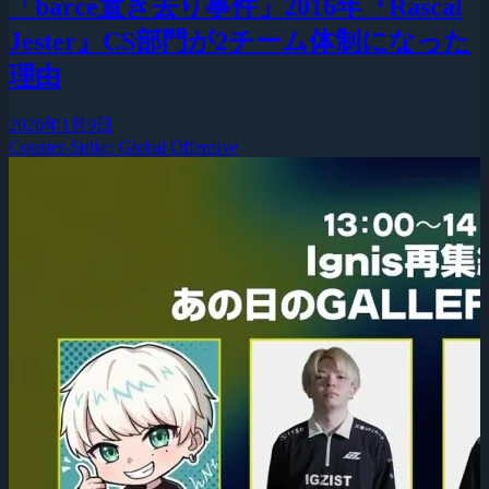
「barce置き去り事件」2016年『Rascal
Jester』CS部門が2チーム体制になった
理由
2026年1月9日
Counter-Strike: Global Offensive