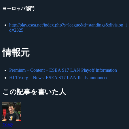
ヨーロッパ部門
http://play.esea.net/index.php?s=league&d=standings&division_i
d=2325
情報元
Premium – Content – ESEA S17 LAN Playoff Information
HLTV.org – News: ESEA S17 LAN finals announced
この記事を書いた人
Yossy