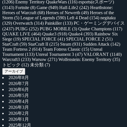
(1206)
Enemy Territory QuakeWars
(116)
esports(eスポーツ)
(3143)
Fortnite
(8)
Game
(949)
Half-Life2
(242)
Hearthstone:
Heroes of Warcraft
(68)
Heroes of Newerth
(49)
Heroes of the
Storm
(5)
League of Legends
(590)
Left 4 Dead
(154)
negitaku
(329)
Overwatch
(314)
Painkiller
(133)
PC・ゲーミングデバイス
(2437)
PUBG
(252)
PUBG MOBILE
(3)
Quake Champions
(117)
QUAKE LIVE
(464)
Quake3
(918)
Quake4
(393)
Rainbow Six
Siege
(19)
SPECIAL FORCE
(41)
SPECIAL FORCE 2
(51)
StarCraft
(59)
StarCraft II
(215)
Steam
(931)
Sudden Attack
(142)
Team Fortress 2
(614)
Team Fotress Classic
(15)
Unreal
Tournament
(133)
Unreal Tournament 3
(47)
VALORANT
(1140)
Warcraft3
(233)
Warsow
(271)
Wolfenstein: Enemy Territory
(35)
トピック
(12)
未分類
(7)
アーカイブ
2026年8月
2026年7月
2026年6月
2026年5月
2026年4月
2026年3月
2026年2月
2026年1月
2025年12月