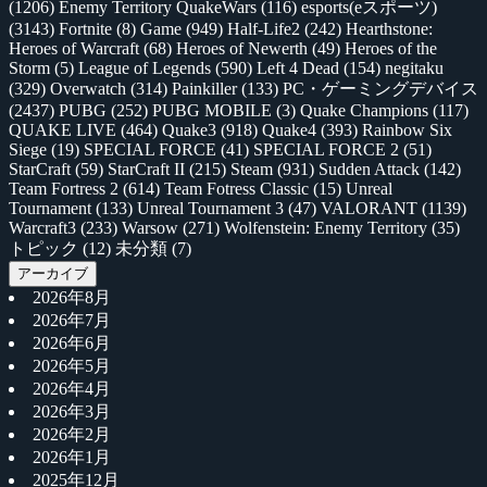
(1206)
Enemy Territory QuakeWars
(116)
esports(eスポーツ)
(3143)
Fortnite
(8)
Game
(949)
Half-Life2
(242)
Hearthstone:
Heroes of Warcraft
(68)
Heroes of Newerth
(49)
Heroes of the
Storm
(5)
League of Legends
(590)
Left 4 Dead
(154)
negitaku
(329)
Overwatch
(314)
Painkiller
(133)
PC・ゲーミングデバイス
(2437)
PUBG
(252)
PUBG MOBILE
(3)
Quake Champions
(117)
QUAKE LIVE
(464)
Quake3
(918)
Quake4
(393)
Rainbow Six
Siege
(19)
SPECIAL FORCE
(41)
SPECIAL FORCE 2
(51)
StarCraft
(59)
StarCraft II
(215)
Steam
(931)
Sudden Attack
(142)
Team Fortress 2
(614)
Team Fotress Classic
(15)
Unreal
Tournament
(133)
Unreal Tournament 3
(47)
VALORANT
(1139)
Warcraft3
(233)
Warsow
(271)
Wolfenstein: Enemy Territory
(35)
トピック
(12)
未分類
(7)
アーカイブ
2026年8月
2026年7月
2026年6月
2026年5月
2026年4月
2026年3月
2026年2月
2026年1月
2025年12月