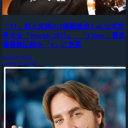
「T1」前人未踏の3連覇達成 LoL公式世
界大会『Worlds 2025』、「Faker」最多
優勝数記録を「6」に更新
2025年11月9日
League of Legends