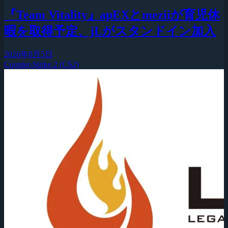
『Team Vitality』apEXとmeziiが育児休
暇を取得予定、jLがスタンドイン加入
2026年8月5日
Counter-Strike 2 (CS2)