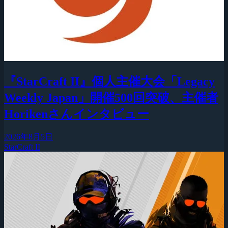
『StarCraft II』個人主催大会「Legacy
Weekly Japan」開催500回突破、主催者
Horikenさんインタビュー
2026年8月5日
StarCraft II