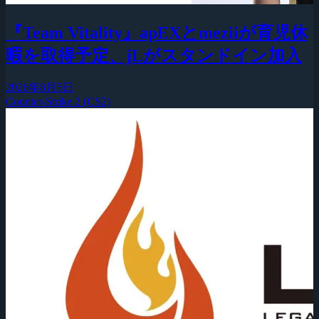
『Team Vitality』apEXとmeziiが育児休
暇を取得予定、jLがスタンドイン加入
2026年8月5日
Counter-Strike 2 (CS2)