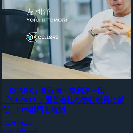
「SCARZ」創設者・友利洋一氏、
「VARREL」運営会社の執行役員に就
任、FPS部門を統括
2026年7月22日
esports(eスポーツ)