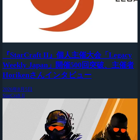
『StarCraft II』個人主催大会「Legacy
Weekly Japan」開催500回突破、主催者
Horikenさんインタビュー
2026年8月5日
StarCraft II