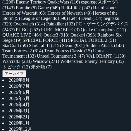
(1206)
Enemy Territory QuakeWars
(116)
esports(eスポーツ)
(3143)
Fortnite
(8)
Game
(949)
Half-Life2
(242)
Hearthstone:
Heroes of Warcraft
(68)
Heroes of Newerth
(49)
Heroes of the
Storm
(5)
League of Legends
(590)
Left 4 Dead
(154)
negitaku
(329)
Overwatch
(314)
Painkiller
(133)
PC・ゲーミングデバイス
(2437)
PUBG
(252)
PUBG MOBILE
(3)
Quake Champions
(117)
QUAKE LIVE
(464)
Quake3
(918)
Quake4
(393)
Rainbow Six
Siege
(19)
SPECIAL FORCE
(41)
SPECIAL FORCE 2
(51)
StarCraft
(59)
StarCraft II
(215)
Steam
(931)
Sudden Attack
(142)
Team Fortress 2
(614)
Team Fotress Classic
(15)
Unreal
Tournament
(133)
Unreal Tournament 3
(47)
VALORANT
(1139)
Warcraft3
(233)
Warsow
(271)
Wolfenstein: Enemy Territory
(35)
トピック
(12)
未分類
(7)
アーカイブ
2026年8月
2026年7月
2026年6月
2026年5月
2026年4月
2026年3月
2026年2月
2026年1月
2025年12月