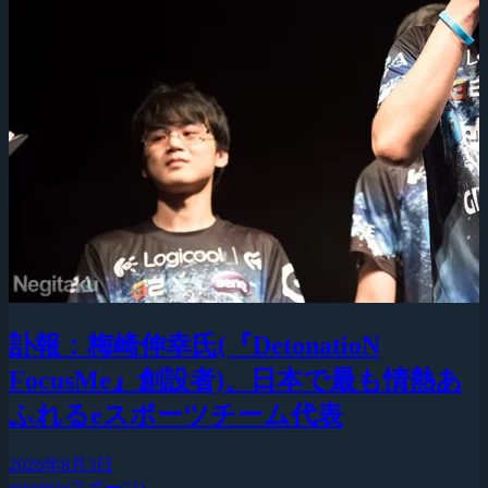
訃報：梅崎伸幸氏(『DetonatioN
FocusMe』創設者)、日本で最も情熱あ
ふれるeスポーツチーム代表
2026年8月3日
esports(eスポーツ)