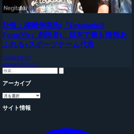
訃報：梅崎伸幸氏(『DetonatioN
FocusMe』創設者)、日本で最も情熱あ
ふれるeスポーツチーム代表
2026年8月3日
esports(eスポーツ)
アーカイブ
サイト情報