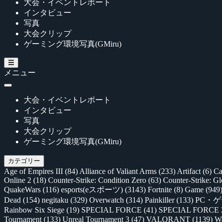
大会・イベントレポート
インタビュー
写真
大会クリップ
ゲーミング環境写真(GMiru)
メニュー
大会・イベントレポート
インタビュー
写真
大会クリップ
ゲーミング環境写真(GMiru)
カテゴリー
Age of Empires III
(84)
Alliance of Valiant Arms
(233)
Artifact
(6)
Ca
Online 2
(18)
Counter-Strike: Condition Zero
(63)
Counter-Strike: G
QuakeWars
(116)
esports(eスポーツ)
(3143)
Fortnite
(8)
Game
(949
Dead
(154)
negitaku
(329)
Overwatch
(314)
Painkiller
(133)
PC・
Rainbow Six Siege
(19)
SPECIAL FORCE
(41)
SPECIAL FORCE
Tournament
(133)
Unreal Tournament 3
(47)
VALORANT
(1139)
Wa