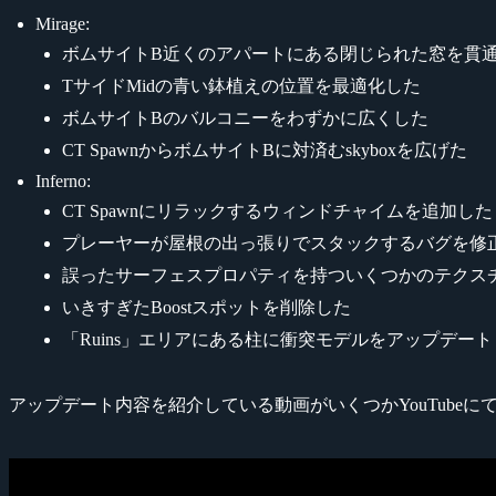
Mirage:
ボムサイトB近くのアパートにある閉じられた窓を貫
TサイドMidの青い鉢植えの位置を最適化した
ボムサイトBのバルコニーをわずかに広くした
CT SpawnからボムサイトBに対済むskyboxを広げた
Inferno:
CT Spawnにリラックするウィンドチャイムを追加した
プレーヤーが屋根の出っ張りでスタックするバグを修
誤ったサーフェスプロパティを持ついくつかのテクス
いきすぎたBoostスポットを削除した
「Ruins」エリアにある柱に衝突モデルをアップデート
アップデート内容を紹介している動画がいくつかYouTubeに