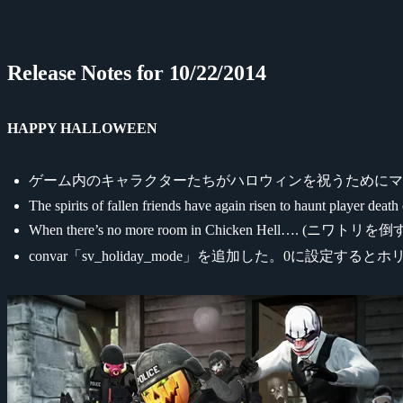
Release Notes for 10/22/2014
HAPPY HALLOWEEN
ゲーム内のキャラクターたちがハロウィンを祝うためにマ
The spirits of fallen friends have again risen to haunt player dea
When there’s no more room in Chicken Hel
convar「sv_holiday_mode」を追加した。0に設