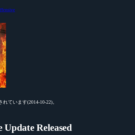
ffensive
います(2014-10-22)。
e Update Released