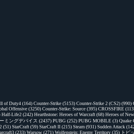
ll of Duty4
(164)
Counter-Strike
(5153)
Counter-Strike 2 (CS2)
(990)
lobal Offensive
(3250)
Counter-Strike: Source
(395)
CROSSFIRE
(113
)
Half-Life2
(242)
Hearthstone: Heroes of Warcraft
(68)
Heroes of New
ゲーミングデバイス
(2437)
PUBG
(252)
PUBG MOBILE
(3)
Quake 
 2
(51)
StarCraft
(59)
StarCraft II
(215)
Steam
(931)
Sudden Attack
(14
rcraft3
(233)
Warsow
(271)
Wolfenstein: Enemy Territory
(35)
トピ