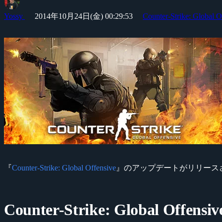
Yossy
2014年10月24日(金) 00:29:53
Counter-Strike: Global O
『
Counter-Strike: Global Offensive
』のアップデートがリリースされて
Counter-Strike: Global Offensiv