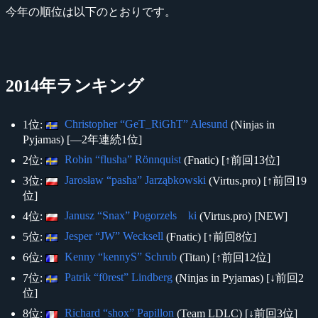
今年の順位は以下のとおりです。
2014年ランキング
Christopher “GeT_RiGhT” Alesund
1位:
(Ninjas in
Pyjamas) [―2年連続1位]
Robin “flusha” Rönnquist
2位:
(Fnatic) [↑前回13位]
Jarosław “pasha” Jarząbkowski
3位:
(Virtus.pro) [↑前回19
位]
Janusz “Snax” Pogorzels ki
4位:
(Virtus.pro) [NEW]
Jesper “JW” Wecksell
5位:
(Fnatic) [↑前回8位]
Kenny “kennyS” Schrub
6位:
(Titan) [↑前回12位]
Patrik “f0rest” Lindberg
7位:
(Ninjas in Pyjamas) [↓前回2
位]
Richard “shox” Papillon
8位:
(Team LDLC) [↓前回3位]