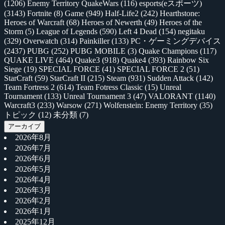
(1206)
Enemy Territory QuakeWars
(116)
esports(eスポーツ)
(3143)
Fortnite
(8)
Game
(949)
Half-Life2
(242)
Hearthstone:
Heroes of Warcraft
(68)
Heroes of Newerth
(49)
Heroes of the
Storm
(5)
League of Legends
(590)
Left 4 Dead
(154)
negitaku
(329)
Overwatch
(314)
Painkiller
(133)
PC・ゲーミングデバイス
(2437)
PUBG
(252)
PUBG MOBILE
(3)
Quake Champions
(117)
QUAKE LIVE
(464)
Quake3
(918)
Quake4
(393)
Rainbow Six
Siege
(19)
SPECIAL FORCE
(41)
SPECIAL FORCE 2
(51)
StarCraft
(59)
StarCraft II
(215)
Steam
(931)
Sudden Attack
(142)
Team Fortress 2
(614)
Team Fotress Classic
(15)
Unreal
Tournament
(133)
Unreal Tournament 3
(47)
VALORANT
(1140)
Warcraft3
(233)
Warsow
(271)
Wolfenstein: Enemy Territory
(35)
トピック
(12)
未分類
(7)
アーカイブ
2026年8月
2026年7月
2026年6月
2026年5月
2026年4月
2026年3月
2026年2月
2026年1月
2025年12月