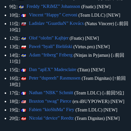
Freddy “KRiMZ” Johansson
9位:
(Fnatic) [NEW]
Vincent “Happy” Cervoni
10位:
(Team LDLC) [NEW]
Ladislav “GuardiaN” Kovács
11位:
(Natus Vincere) [↓前回
10位]
Olof “olofm” Kajbjer
12位:
(Fnatic) [NEW]
Paweł “byali” Bieliński
13位:
(Virtus.pro) [NEW]
Adam “friberg” Friberg
14位:
(Ninjas in Pyjamas) [↓前回
11位]
Dan “apEX” Madesclaire
15位:
(Titan) [NEW]
Peter “dupreeh” Rasmussen
16位:
(Team Dignitas) [↑前回
18位]
Nathan “NBK” Schmitt
17位:
(Team LDLC) [↓前回5位]
Braxton “swag” Pierce
18位:
(ex-iBUYPOWER) [NEW]
Fabien “kioShiMa” Fiey
19位:
(Team LDLC) [NEW]
Nicolai “device” Reedtz
20位:
(Team Dignitas) [NEW]