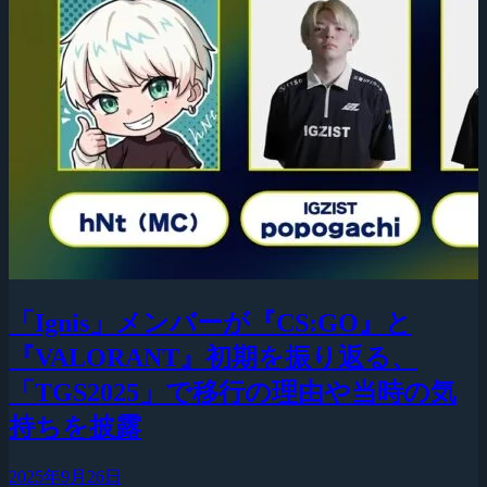
「Ignis」メンバーが『CS:GO』と
『VALORANT』初期を振り返る、
「TGS2025」で移行の理由や当時の気
持ちを披露
2025年9月26日