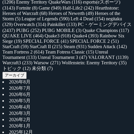
(1206)
Enemy Territory QuakeWars
(116)
esports(eスポーツ)
(3143)
Fortnite
(8)
Game
(949)
Half-Life2
(242)
Hearthstone:
Heroes of Warcraft
(68)
Heroes of Newerth
(49)
Heroes of the
Storm
(5)
League of Legends
(590)
Left 4 Dead
(154)
negitaku
(329)
Overwatch
(314)
Painkiller
(133)
PC・ゲーミングデバイス
(2437)
PUBG
(252)
PUBG MOBILE
(3)
Quake Champions
(117)
QUAKE LIVE
(464)
Quake3
(918)
Quake4
(393)
Rainbow Six
Siege
(19)
SPECIAL FORCE
(41)
SPECIAL FORCE 2
(51)
StarCraft
(59)
StarCraft II
(215)
Steam
(931)
Sudden Attack
(142)
Team Fortress 2
(614)
Team Fotress Classic
(15)
Unreal
Tournament
(133)
Unreal Tournament 3
(47)
VALORANT
(1139)
Warcraft3
(233)
Warsow
(271)
Wolfenstein: Enemy Territory
(35)
トピック
(12)
未分類
(7)
アーカイブ
2026年8月
2026年7月
2026年6月
2026年5月
2026年4月
2026年3月
2026年2月
2026年1月
2025年12月