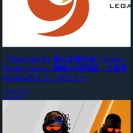
『StarCraft II』個人主催大会「Legacy
Weekly Japan」開催500回突破、主催者
Horikenさんインタビュー
2026年8月5日
StarCraft II