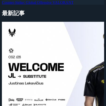
Counter-Strike: Global Offensive
VALORANT
最新記事