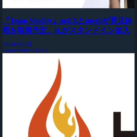
『Team Vitality』apEXとmeziiが育児休
暇を取得予定、jLがスタンドイン加入
2026年8月5日
Counter-Strike 2 (CS2)