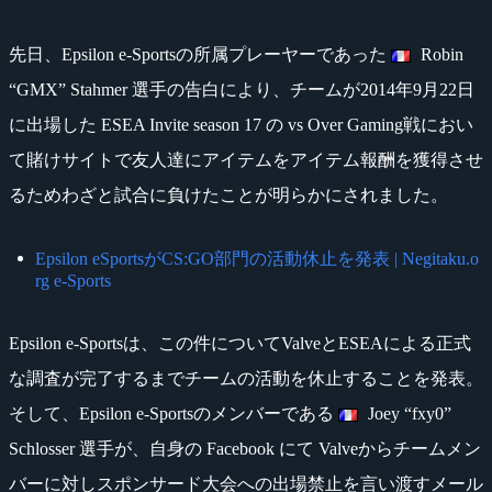
先日、Epsilon e-Sportsの所属プレーヤーであった
Robin
“GMX” Stahmer 選手の告白により、チームが2014年9月22日
に出場した ESEA Invite season 17 の vs Over Gaming戦におい
て賭けサイトで友人達にアイテムをアイテム報酬を獲得させ
るためわざと試合に負けたことが明らかにされました。
Epsilon eSportsがCS:GO部門の活動休止を発表 | Negitaku.o
rg e-Sports
Epsilon e-Sportsは、この件についてValveとESEAによる正式
な調査が完了するまでチームの活動を休止することを発表。
そして、Epsilon e-Sportsのメンバーである
Joey “fxy0”
Schlosser 選手が、自身の Facebook にて Valveからチームメン
バーに対しスポンサード大会への出場禁止を言い渡すメール