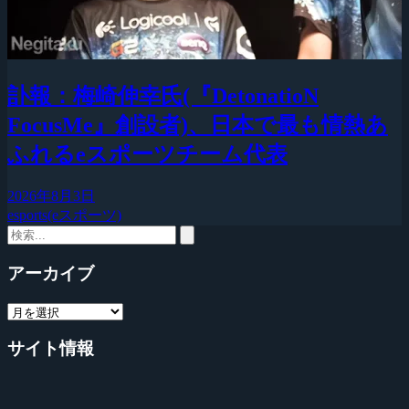
訃報：梅崎伸幸氏(『DetonatioN
FocusMe』創設者)、日本で最も情熱あ
ふれるeスポーツチーム代表
2026年8月3日
esports(eスポーツ)
アーカイブ
サイト情報