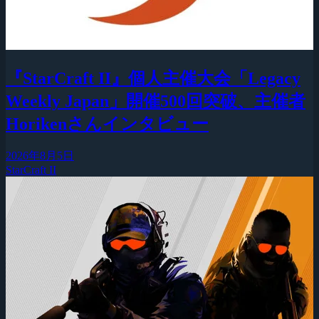
『StarCraft II』個人主催大会「Legacy
Weekly Japan」開催500回突破、主催者
Horikenさんインタビュー
2026年8月5日
StarCraft II