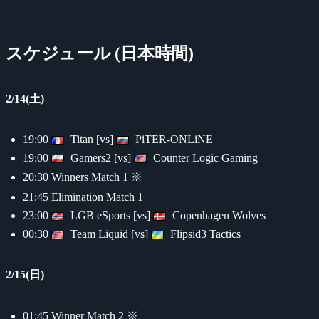
スケジュール (日本時間)
2/14(土)
19:00
Titan [vs]
PiTER-ONLiNE
19:00
Gamers2 [vs]
Counter Logic Gaming
20:30 Winners Match 1 ※
21:45 Elimination Match 1
23:00
LGB eSports [vs]
Copenhagen Wolves
00:30
Team Liquid [vs]
Flipsid3 Tactics
2/15(日)
01:45 Winner Match 2 ※