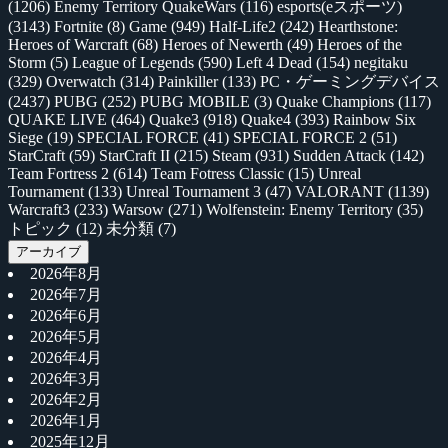
(1206)
Enemy Territory QuakeWars
(116)
esports(eスポーツ)
(3143)
Fortnite
(8)
Game
(949)
Half-Life2
(242)
Hearthstone:
Heroes of Warcraft
(68)
Heroes of Newerth
(49)
Heroes of the
Storm
(5)
League of Legends
(590)
Left 4 Dead
(154)
negitaku
(329)
Overwatch
(314)
Painkiller
(133)
PC・ゲーミングデバイス
(2437)
PUBG
(252)
PUBG MOBILE
(3)
Quake Champions
(117)
QUAKE LIVE
(464)
Quake3
(918)
Quake4
(393)
Rainbow Six
Siege
(19)
SPECIAL FORCE
(41)
SPECIAL FORCE 2
(51)
StarCraft
(59)
StarCraft II
(215)
Steam
(931)
Sudden Attack
(142)
Team Fortress 2
(614)
Team Fotress Classic
(15)
Unreal
Tournament
(133)
Unreal Tournament 3
(47)
VALORANT
(1139)
Warcraft3
(233)
Warsow
(271)
Wolfenstein: Enemy Territory
(35)
トピック
(12)
未分類
(7)
アーカイブ
2026年8月
2026年7月
2026年6月
2026年5月
2026年4月
2026年3月
2026年2月
2026年1月
2025年12月