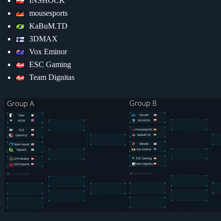
INSHOCK
mousesports
KaBuM.TD
3DMAX
Vox Eminor
ESC Gaming
Team Dignitas