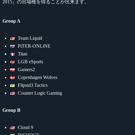
2015』の出場権を得ることが出来ます。
Group A
Team Liquid
PiTER-ONLiNE
Titan
LGB eSports
Gamers2
Copenhagen Wolves
Flipsid3 Tactics
Counter Logic Gaming
Group B
Cloud 9