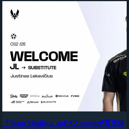
『Team Vitality』apEXとmeziiが育児休