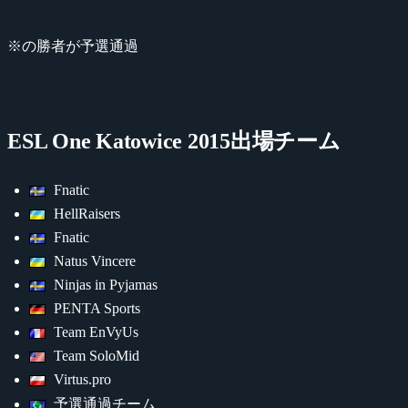
※の勝者が予選通過
ESL One Katowice 2015出場チーム
Fnatic
HellRaisers
Fnatic
Natus Vincere
Ninjas in Pyjamas
PENTA Sports
Team EnVyUs
Team SoloMid
Virtus.pro
予選通過チーム