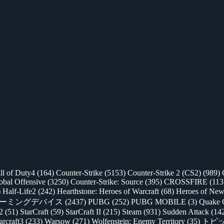
ll of Duty4
(164)
Counter-Strike
(5153)
Counter-Strike 2 (CS2)
(989)
lobal Offensive
(3250)
Counter-Strike: Source
(395)
CROSSFIRE
(113
)
Half-Life2
(242)
Hearthstone: Heroes of Warcraft
(68)
Heroes of New
ゲーミングデバイス
(2437)
PUBG
(252)
PUBG MOBILE
(3)
Quake 
 2
(51)
StarCraft
(59)
StarCraft II
(215)
Steam
(931)
Sudden Attack
(14
rcraft3
(233)
Warsow
(271)
Wolfenstein: Enemy Territory
(35)
トピ