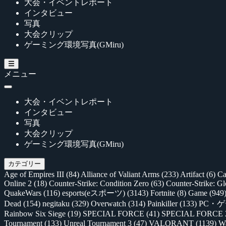
大会・イベントレポート
インタビュー
写真
大会クリップ
ゲーミング環境写真(GMiru)
メニュー
大会・イベントレポート
インタビュー
写真
大会クリップ
ゲーミング環境写真(GMiru)
カテゴリー
Age of Empires III
(84)
Alliance of Valiant Arms
(233)
Artifact
(6)
Ca
Online 2
(18)
Counter-Strike: Condition Zero
(63)
Counter-Strike: G
QuakeWars
(116)
esports(eスポーツ)
(3143)
Fortnite
(8)
Game
(949
Dead
(154)
negitaku
(329)
Overwatch
(314)
Painkiller
(133)
PC・
Rainbow Six Siege
(19)
SPECIAL FORCE
(41)
SPECIAL FORCE
Tournament
(133)
Unreal Tournament 3
(47)
VALORANT
(1139)
Wa