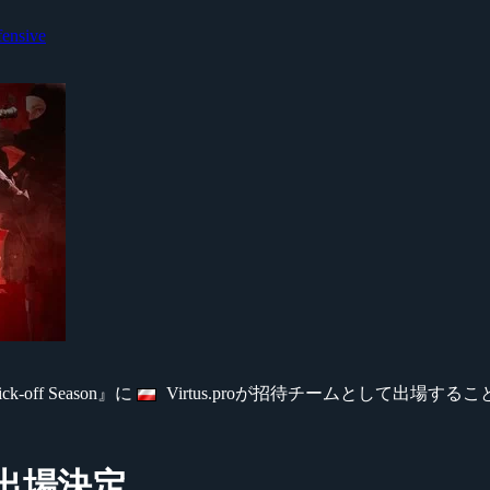
fensive
k-off Season』に
Virtus.proが招待チームとして出場す
て出場決定