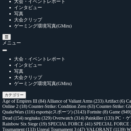
大会・イベントレポート
インタビュー
写真
大会クリップ
ゲーミング環境写真(GMiru)
メニュー
大会・イベントレポート
インタビュー
写真
大会クリップ
ゲーミング環境写真(GMiru)
カテゴリー
Age of Empires III
(84)
Alliance of Valiant Arms
(233)
Artifact
(6)
Ca
Online 2
(18)
Counter-Strike: Condition Zero
(63)
Counter-Strike: G
QuakeWars
(116)
esports(eスポーツ)
(3143)
Fortnite
(8)
Game
(949
Dead
(154)
negitaku
(329)
Overwatch
(314)
Painkiller
(133)
PC・
Rainbow Six Siege
(19)
SPECIAL FORCE
(41)
SPECIAL FORCE
Tournament
(133)
Unreal Tournament 3
(47)
VALORANT
(1139)
Wa