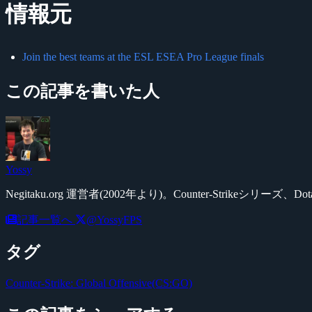
情報元
Join the best teams at the ESL ESEA Pro League finals
この記事を書いた人
Yossy
Negitaku.org 運営者(2002年より)。Counter-Str
記事一覧へ
@YossyFPS
タグ
Counter-Strike: Global Offensive(CS:GO)