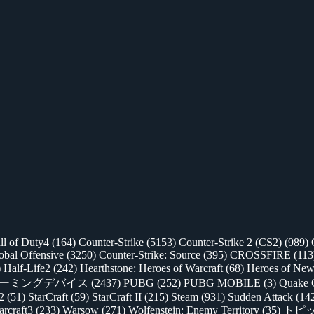
ll of Duty4
(164)
Counter-Strike
(5153)
Counter-Strike 2 (CS2)
(989)
lobal Offensive
(3250)
Counter-Strike: Source
(395)
CROSSFIRE
(113
)
Half-Life2
(242)
Hearthstone: Heroes of Warcraft
(68)
Heroes of New
ゲーミングデバイス
(2437)
PUBG
(252)
PUBG MOBILE
(3)
Quake 
 2
(51)
StarCraft
(59)
StarCraft II
(215)
Steam
(931)
Sudden Attack
(14
rcraft3
(233)
Warsow
(271)
Wolfenstein: Enemy Territory
(35)
トピ