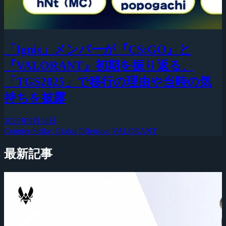
「Ignis」メンバーが『CS:GO』と
『VALORANT』初期を振り返る、
「TGS2025」で移行の理由や当時の気
持ちを披露
2025年9月26日
Counter-Strike: Global Offensive
VALORANT
最新記事