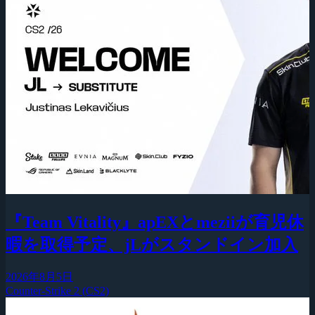
『Team Vitality』apEXとmeziiが育児休
暇を取得予定、jLがスタンドイン加入
2026年8月5日
Counter-Strike 2 (CS2)