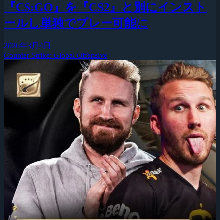
『CS:GO』を『CS2』と別にインスト
ールし単独でプレー可能に
2026年3月4日
Counter-Strike: Global Offensive