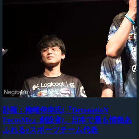
訃報：梅崎伸幸氏(『DetonatioN
FocusMe』創設者)、日本で最も情熱あ
ふれるeスポーツチーム代表