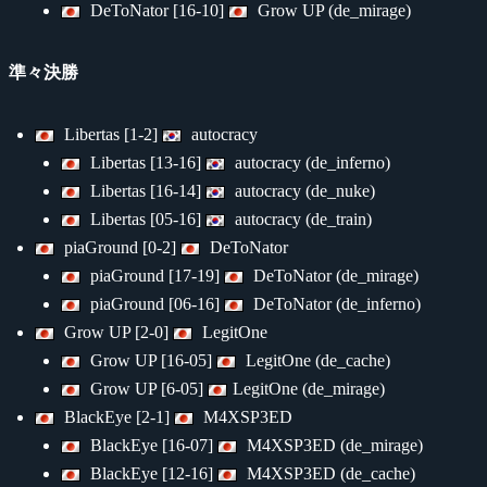
DeToNator [16-10]
Grow UP (de_mirage)
準々決勝
Libertas [1-2]
autocracy
Libertas [13-16]
autocracy (de_inferno)
Libertas [16-14]
autocracy (de_nuke)
Libertas [05-16]
autocracy (de_train)
piaGround [0-2]
DeToNator
piaGround [17-19]
DeToNator (de_mirage)
piaGround [06-16]
DeToNator (de_inferno)
Grow UP [2-0]
LegitOne
Grow UP [16-05]
LegitOne (de_cache)
Grow UP [6-05]
LegitOne (de_mirage)
BlackEye [2-1]
M4XSP3ED
BlackEye [16-07]
M4XSP3ED (de_mirage)
BlackEye [12-16]
M4XSP3ED (de_cache)