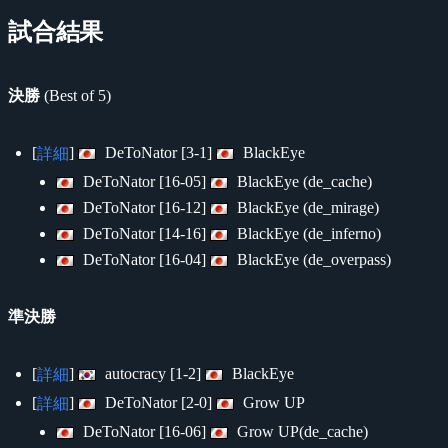
試合結果
決勝
(Best of 5)
[
]
DeToNator [3-1]
BlackEye
詳細
DeToNator [16-05]
BlackEye (de_cache)
DeToNator [16-12]
BlackEye (de_mirage)
DeToNator [14-16]
BlackEye (de_inferno)
DeToNator [16-04]
BlackEye (de_overpass)
準決勝
[
]
autocracy [1-2]
BlackEye
詳細
[
]
DeToNator [2-0]
Grow UP
詳細
DeToNator [16-06]
Grow UP(de_cache)