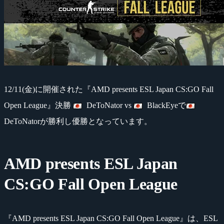
12/11(金)に開催された『AMD presents ESL Japan CS:GO Fall
Open League』決勝
DeToNator vs
BlackEyeで
DeToNatorが勝利し優勝となっています。
AMD presents ESL Japan
CS:GO Fall Open League
『AMD presents ESL Japan CS:GO Fall Open League』は、ESL