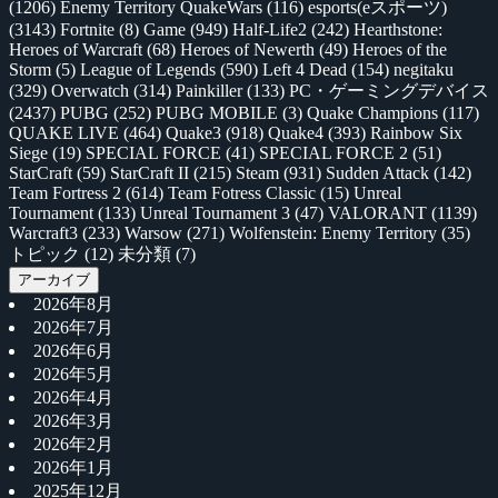
(1206)
Enemy Territory QuakeWars
(116)
esports(eスポーツ)
(3143)
Fortnite
(8)
Game
(949)
Half-Life2
(242)
Hearthstone:
Heroes of Warcraft
(68)
Heroes of Newerth
(49)
Heroes of the
Storm
(5)
League of Legends
(590)
Left 4 Dead
(154)
negitaku
(329)
Overwatch
(314)
Painkiller
(133)
PC・ゲーミングデバイス
(2437)
PUBG
(252)
PUBG MOBILE
(3)
Quake Champions
(117)
QUAKE LIVE
(464)
Quake3
(918)
Quake4
(393)
Rainbow Six
Siege
(19)
SPECIAL FORCE
(41)
SPECIAL FORCE 2
(51)
StarCraft
(59)
StarCraft II
(215)
Steam
(931)
Sudden Attack
(142)
Team Fortress 2
(614)
Team Fotress Classic
(15)
Unreal
Tournament
(133)
Unreal Tournament 3
(47)
VALORANT
(1139)
Warcraft3
(233)
Warsow
(271)
Wolfenstein: Enemy Territory
(35)
トピック
(12)
未分類
(7)
アーカイブ
2026年8月
2026年7月
2026年6月
2026年5月
2026年4月
2026年3月
2026年2月
2026年1月
2025年12月