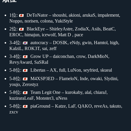
1位:
DeToNator – shoushi, akioni, arukaS, impalement,
Noppo, norisen, colona, YukiStyle
2位:
BlackEye – ShirleyAstre, ZodiaX, Asils, BeatC,
EROC, himajun, icewolf, Matt D , pace
3-4位:
autocracy – DOSIK, eNdy, gwin, Hamtol, high,
KalziL, ROK3T, sai, zeff
3-4位:
Grow UP – daiconchan, crow, DarkMioN,
RevyAward, SaSRaI
5-8位:
Libertas – AX, full, LuNon, seyfried, skueal
5-8位:
M4XSP3ED – FlameloN, Inde, owaki, Slydini,
youjo, Zerostyz
5-8位:
Team Legit One – kurokaby, alal, chiaraJ,
kuziraraLeaF, Monster3, uNess
5-8位:
piaGround – Katze, LaF, QAKO, reveAs, takuto,
zxcv