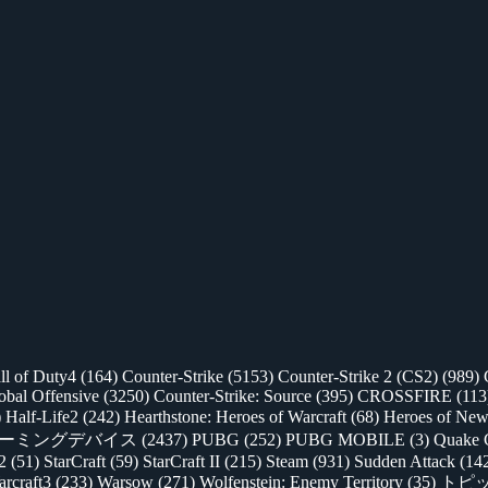
ll of Duty4
(164)
Counter-Strike
(5153)
Counter-Strike 2 (CS2)
(989)
lobal Offensive
(3250)
Counter-Strike: Source
(395)
CROSSFIRE
(113
)
Half-Life2
(242)
Hearthstone: Heroes of Warcraft
(68)
Heroes of New
ゲーミングデバイス
(2437)
PUBG
(252)
PUBG MOBILE
(3)
Quake 
 2
(51)
StarCraft
(59)
StarCraft II
(215)
Steam
(931)
Sudden Attack
(14
rcraft3
(233)
Warsow
(271)
Wolfenstein: Enemy Territory
(35)
トピ