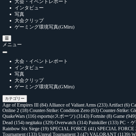
大会・イベントレポート
インタビュー
写真
大会クリップ
ゲーミング環境写真(GMiru)
メニュー
大会・イベントレポート
インタビュー
写真
大会クリップ
ゲーミング環境写真(GMiru)
カテゴリー
Age of Empires III
(84)
Alliance of Valiant Arms
(233)
Artifact
(6)
Ca
Online 2
(18)
Counter-Strike: Condition Zero
(63)
Counter-Strike: G
QuakeWars
(116)
esports(eスポーツ)
(3143)
Fortnite
(8)
Game
(949
Dead
(154)
negitaku
(329)
Overwatch
(314)
Painkiller
(133)
PC・
Rainbow Six Siege
(19)
SPECIAL FORCE
(41)
SPECIAL FORCE
Tournament
(133)
Unreal Tournament 3
(47)
VALORANT
(1139)
Wa