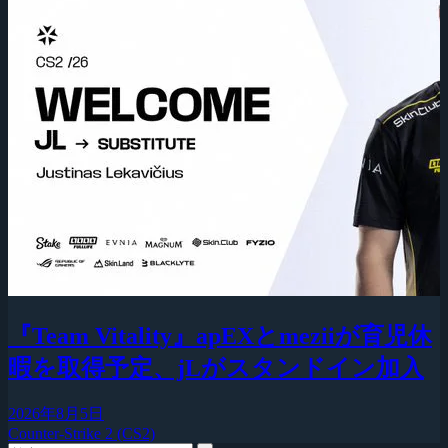
『Team Vitality』apEXとmeziiが育児休
暇を取得予定、jLがスタンドイン加入
2026年8月5日
Counter-Strike 2 (CS2)