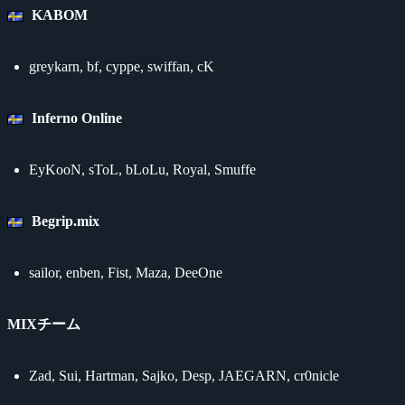
KABOM
greykarn, bf, cyppe, swiffan, cK
Inferno Online
EyKooN, sToL, bLoLu, Royal, Smuffe
Begrip.mix
sailor, enben, Fist, Maza, DeeOne
MIXチーム
Zad, Sui, Hartman, Sajko, Desp, JAEGARN, cr0nicle