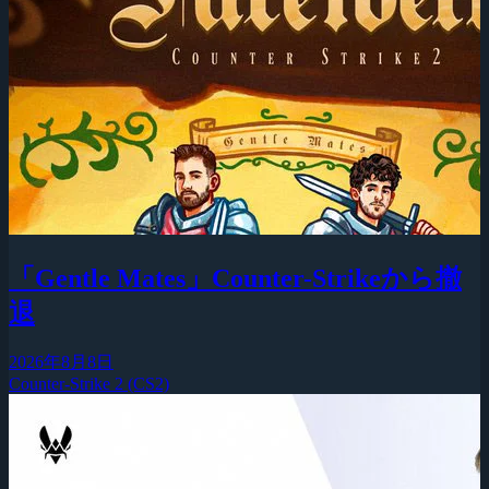
「Gentle Mates」Counter-Strikeから撤
退
2026年8月8日
Counter-Strike 2 (CS2)