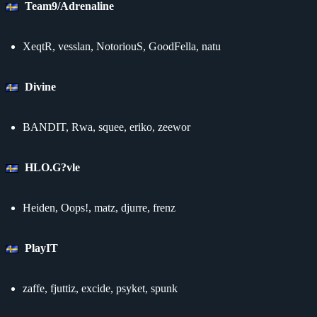
Team9/Adrenaline
XeqtR, vesslan, NotoriouS, GoodFella, natu
Divine
BANDIT, Rwa, squee, eriko, zeewor
HLO.G?vle
Heiden, Oops!, matz, djurre, frenz
PlayIT
zaffe, fjuttiz, excide, psyket, spunk