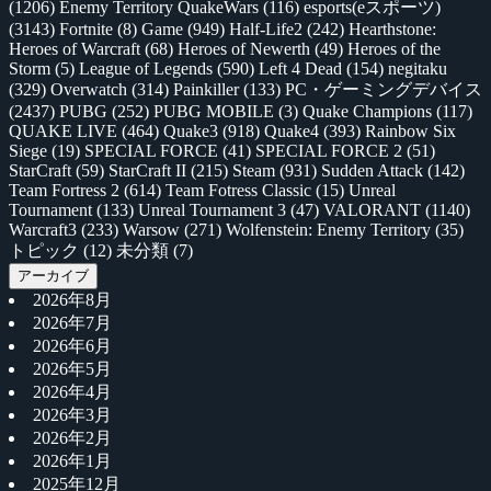
(1206)
Enemy Territory QuakeWars
(116)
esports(eスポーツ)
(3143)
Fortnite
(8)
Game
(949)
Half-Life2
(242)
Hearthstone:
Heroes of Warcraft
(68)
Heroes of Newerth
(49)
Heroes of the
Storm
(5)
League of Legends
(590)
Left 4 Dead
(154)
negitaku
(329)
Overwatch
(314)
Painkiller
(133)
PC・ゲーミングデバイス
(2437)
PUBG
(252)
PUBG MOBILE
(3)
Quake Champions
(117)
QUAKE LIVE
(464)
Quake3
(918)
Quake4
(393)
Rainbow Six
Siege
(19)
SPECIAL FORCE
(41)
SPECIAL FORCE 2
(51)
StarCraft
(59)
StarCraft II
(215)
Steam
(931)
Sudden Attack
(142)
Team Fortress 2
(614)
Team Fotress Classic
(15)
Unreal
Tournament
(133)
Unreal Tournament 3
(47)
VALORANT
(1140)
Warcraft3
(233)
Warsow
(271)
Wolfenstein: Enemy Territory
(35)
トピック
(12)
未分類
(7)
アーカイブ
2026年8月
2026年7月
2026年6月
2026年5月
2026年4月
2026年3月
2026年2月
2026年1月
2025年12月