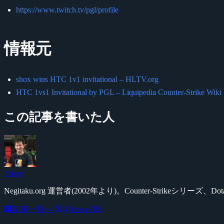
https://www.twitch.tv/pgl/profile
情報元
shox wins HTC 1v1 invitational – HLTV.org
HTC 1vs1 Invitational by PGL – Liquipedia Counter-Strike Wiki
この記事を書いた人
Yossy
Negitaku.org 運営者(2002年より)。Counter-Str
記事一覧へ
@YossyFPS