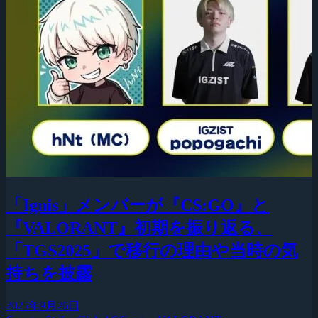
「Ignis」メンバーが『CS:GO』と
『VALORANT』初期を振り返る、
「TGS2025」で移行の理由や当時の気
持ちを披露
2025年9月26日