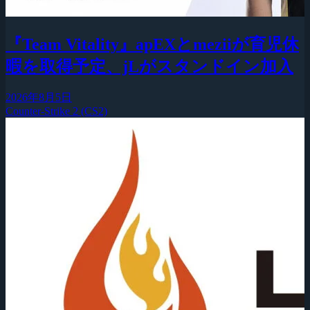
『Team Vitality』apEXとmeziiが育児休
暇を取得予定、jLがスタンドイン加入
2026年8月5日
Counter-Strike 2 (CS2)