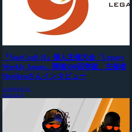
『StarCraft II』個人主催大会「Legacy
Weekly Japan」開催500回突破、主催者
Horikenさんインタビュー
2026年8月5日
StarCraft II