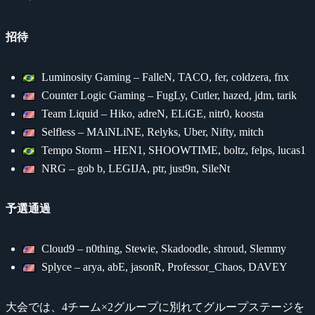
招待
Luminosity Gaming – FalleN, TACO, fer, coldzera, fnx
Counter Logic Gaming – FugLy, Cutler, hazed, jdm, tarik
Team Liquid – Hiko, adreN, ELiGE, nitr0, koosta
Selfless – MAiNLiNE, Relyks, Uber, Nifty, mitch
Tempo Storm – HEN1, SHOOWTIME, boltz, felps, lucas1
NRG – gob b, LEGIJA, ptr, just9n, SileNt
予選通過
Cloud9 – n0thing, Stewie, Skadoodle, shroud, Slemmy
Splyce – arya, abE, jasonR, Professor_Chaos, DAVEY
大会では、4チーム×2グループに別れてグループステージを