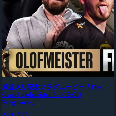
殿堂入り記念フラグムービー『The
Grand olofmeister 2 – CS:GO
Fragmovie』
2026年2月27日