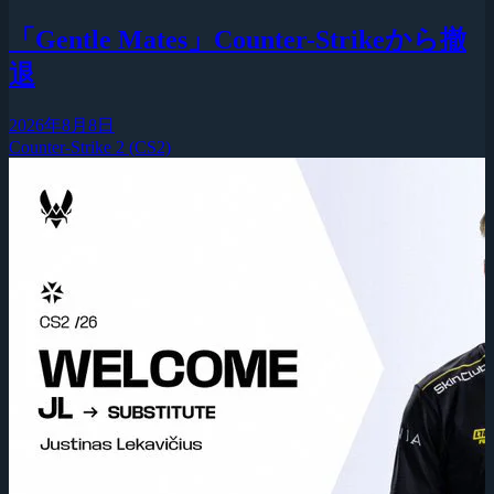
「Gentle Mates」Counter-Strikeから撤
退
2026年8月8日
Counter-Strike 2 (CS2)