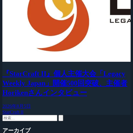
『StarCraft II』個人主催大会「Legacy
Weekly Japan」開催500回突破、主催者
Horikenさんインタビュー
2026年8月5日
StarCraft II
アーカイブ