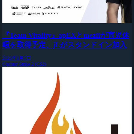
『Team Vitality』apEXとmeziiが育児休
暇を取得予定、jLがスタンドイン加入
2026年8月5日
Counter-Strike 2 (CS2)