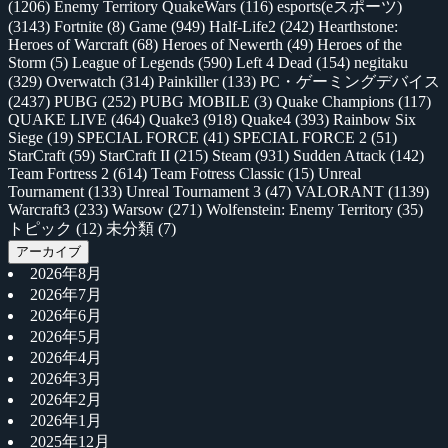
(1206)
Enemy Territory QuakeWars
(116)
esports(eスポーツ)
(3143)
Fortnite
(8)
Game
(949)
Half-Life2
(242)
Hearthstone:
Heroes of Warcraft
(68)
Heroes of Newerth
(49)
Heroes of the
Storm
(5)
League of Legends
(590)
Left 4 Dead
(154)
negitaku
(329)
Overwatch
(314)
Painkiller
(133)
PC・ゲーミングデバイス
(2437)
PUBG
(252)
PUBG MOBILE
(3)
Quake Champions
(117)
QUAKE LIVE
(464)
Quake3
(918)
Quake4
(393)
Rainbow Six
Siege
(19)
SPECIAL FORCE
(41)
SPECIAL FORCE 2
(51)
StarCraft
(59)
StarCraft II
(215)
Steam
(931)
Sudden Attack
(142)
Team Fortress 2
(614)
Team Fotress Classic
(15)
Unreal
Tournament
(133)
Unreal Tournament 3
(47)
VALORANT
(1139)
Warcraft3
(233)
Warsow
(271)
Wolfenstein: Enemy Territory
(35)
トピック
(12)
未分類
(7)
アーカイブ
2026年8月
2026年7月
2026年6月
2026年5月
2026年4月
2026年3月
2026年2月
2026年1月
2025年12月