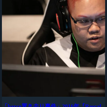
「barce置き去り事件」2016年『Rascal