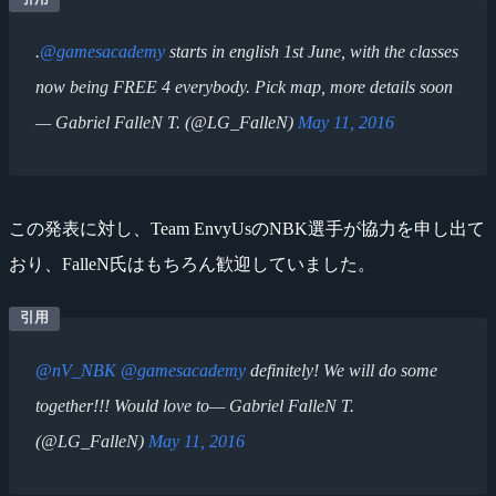
.
@gamesacademy
starts in english 1st June, with the classes
now being FREE 4 everybody. Pick map, more details soon
— Gabriel FalleN T. (@LG_FalleN)
May 11, 2016
この発表に対し、Team EnvyUsのNBK選手が協力を申し出て
おり、FalleN氏はもちろん歓迎していました。
@nV_NBK
@gamesacademy
definitely! We will do some
together!!! Would love to— Gabriel FalleN T.
(@LG_FalleN)
May 11, 2016