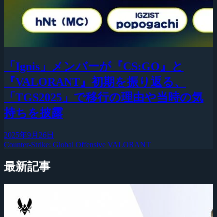
「Ignis」メンバーが『CS:GO』と
『VALORANT』初期を振り返る、
「TGS2025」で移行の理由や当時の気
持ちを披露
2025年9月26日
Counter-Strike: Global Offensive
VALORANT
最新記事