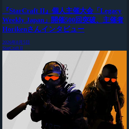
『StarCraft II』個人主催大会「Legacy
Weekly Japan」開催500回突破、主催者
Horikenさんインタビュー
2026年8月5日
StarCraft II