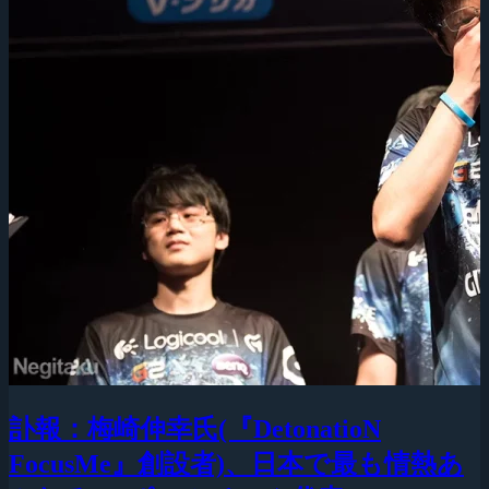
訃報：梅崎伸幸氏(『DetonatioN
FocusMe』創設者)、日本で最も情熱あ