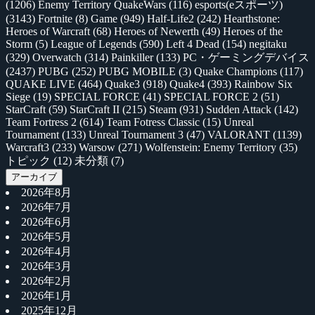
(1206)
Enemy Territory QuakeWars
(116)
esports(eスポーツ)
(3143)
Fortnite
(8)
Game
(949)
Half-Life2
(242)
Hearthstone:
Heroes of Warcraft
(68)
Heroes of Newerth
(49)
Heroes of the
Storm
(5)
League of Legends
(590)
Left 4 Dead
(154)
negitaku
(329)
Overwatch
(314)
Painkiller
(133)
PC・ゲーミングデバイス
(2437)
PUBG
(252)
PUBG MOBILE
(3)
Quake Champions
(117)
QUAKE LIVE
(464)
Quake3
(918)
Quake4
(393)
Rainbow Six
Siege
(19)
SPECIAL FORCE
(41)
SPECIAL FORCE 2
(51)
StarCraft
(59)
StarCraft II
(215)
Steam
(931)
Sudden Attack
(142)
Team Fortress 2
(614)
Team Fotress Classic
(15)
Unreal
Tournament
(133)
Unreal Tournament 3
(47)
VALORANT
(1139)
Warcraft3
(233)
Warsow
(271)
Wolfenstein: Enemy Territory
(35)
トピック
(12)
未分類
(7)
アーカイブ
2026年8月
2026年7月
2026年6月
2026年5月
2026年4月
2026年3月
2026年2月
2026年1月
2025年12月