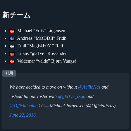
新チーム
Michael “Friis” Jørgensen
Andreas “MODDII” Fridh
Emil “Magiskb0Y ” Reif
Lukas “gla1ve” Rossander
Valdemar “valde” Bjørn Vangså
We have decided to move on without
@AcilioNcs
and
instead fill our roster with
@gla1ve_csgo
and
@Officialvalde
1/2— Michael Jørgensen (@OfficialFriis)
June 22, 2016