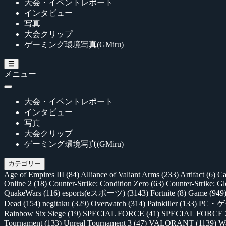
大会・イベントレポート
インタビュー
写真
大会クリップ
ゲーミング環境写真(GMiru)
メニュー
大会・イベントレポート
インタビュー
写真
大会クリップ
ゲーミング環境写真(GMiru)
カテゴリー
Age of Empires III
(84)
Alliance of Valiant Arms
(233)
Artifact
(6)
Ca
Online 2
(18)
Counter-Strike: Condition Zero
(63)
Counter-Strike: G
QuakeWars
(116)
esports(eスポーツ)
(3143)
Fortnite
(8)
Game
(949
Dead
(154)
negitaku
(329)
Overwatch
(314)
Painkiller
(133)
PC・
Rainbow Six Siege
(19)
SPECIAL FORCE
(41)
SPECIAL FORCE
Tournament
(133)
Unreal Tournament 3
(47)
VALORANT
(1139)
Wa