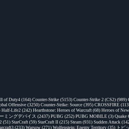
ll of Duty4
(164)
Counter-Strike
(5153)
Counter-Strike 2 (CS2)
(989)
lobal Offensive
(3250)
Counter-Strike: Source
(395)
CROSSFIRE
(113
)
Half-Life2
(242)
Hearthstone: Heroes of Warcraft
(68)
Heroes of New
ゲーミングデバイス
(2437)
PUBG
(252)
PUBG MOBILE
(3)
Quake 
 2
(51)
StarCraft
(59)
StarCraft II
(215)
Steam
(931)
Sudden Attack
(14
rcraft3
(233)
Warsow
(271)
Wolfenstein: Enemy Territory
(35)
トピ