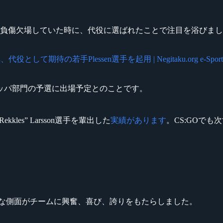
ister 選手が負傷欠場していた時に、代役に選ばれたことで注目を浴びま
役として期待の若手Plessen選手を起用 | Negitaku.org e-Sport
eague』ヨーロッパ部門の予選に出場予定とのことです。
 “Rekkles” Larsson選手を輩出した
実績があります
。CS:GOでも
、その競技的な側面がチームに興奮、喜び、誇りをもたらしました。