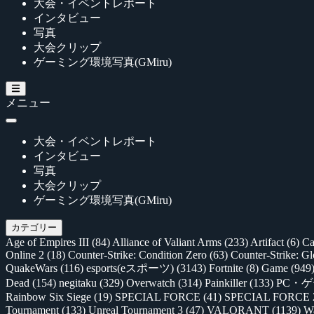
大会・イベントレポート
インタビュー
写真
大会クリップ
ゲーミング環境写真(GMiru)
メニュー
大会・イベントレポート
インタビュー
写真
大会クリップ
ゲーミング環境写真(GMiru)
カテゴリー
Age of Empires III
(84)
Alliance of Valiant Arms
(233)
Artifact
(6)
Ca
Online 2
(18)
Counter-Strike: Condition Zero
(63)
Counter-Strike: G
QuakeWars
(116)
esports(eスポーツ)
(3143)
Fortnite
(8)
Game
(949
Dead
(154)
negitaku
(329)
Overwatch
(314)
Painkiller
(133)
PC・
Rainbow Six Siege
(19)
SPECIAL FORCE
(41)
SPECIAL FORCE
Tournament
(133)
Unreal Tournament 3
(47)
VALORANT
(1139)
Wa