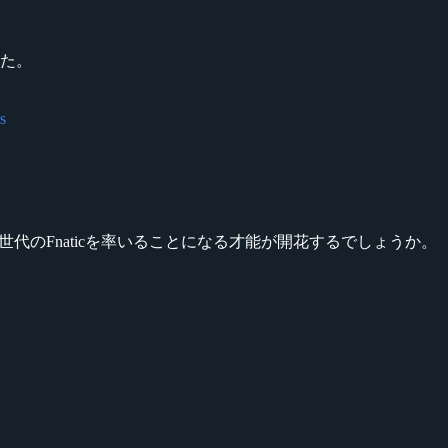
した。
s
次世代のFnaticを率いることになる才能が開花するでしょうか。