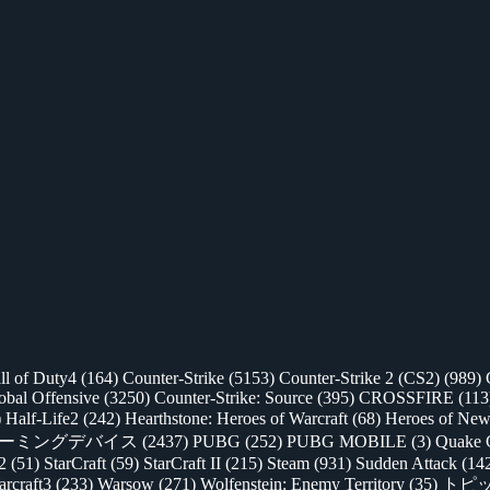
ll of Duty4
(164)
Counter-Strike
(5153)
Counter-Strike 2 (CS2)
(989)
lobal Offensive
(3250)
Counter-Strike: Source
(395)
CROSSFIRE
(113
)
Half-Life2
(242)
Hearthstone: Heroes of Warcraft
(68)
Heroes of New
ゲーミングデバイス
(2437)
PUBG
(252)
PUBG MOBILE
(3)
Quake 
 2
(51)
StarCraft
(59)
StarCraft II
(215)
Steam
(931)
Sudden Attack
(14
rcraft3
(233)
Warsow
(271)
Wolfenstein: Enemy Territory
(35)
トピ