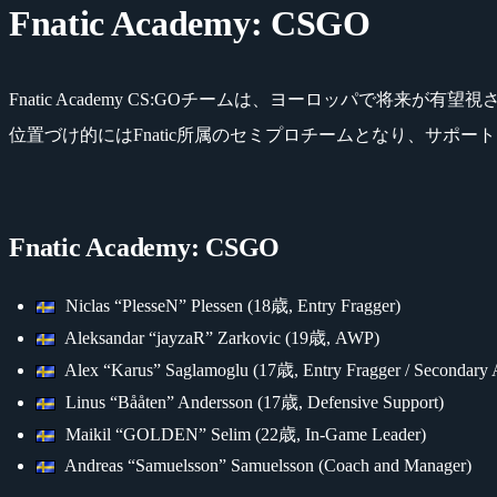
Fnatic Academy: CSGO
Fnatic Academy CS:GOチームは、ヨーロッパで将来
位置づけ的にはFnatic所属のセミプロチームとなり、サポ
Fnatic Academy: CSGO
Niclas “PlesseN” Plessen (18歳, Entry Fragger)
Aleksandar “jayzaR” Zarkovic (19歳, AWP)
Alex “Karus” Saglamoglu (17歳, Entry Fragger / Secondary
Linus “Bååten” Andersson (17歳, Defensive Support)
Maikil “GOLDEN” Selim (22歳, In-Game Leader)
Andreas “Samuelsson” Samuelsson (Coach and Manager)