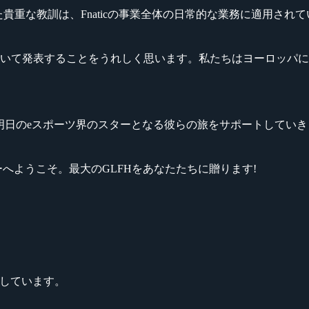
んできた貴重な教訓は、Fnaticの事業全体の日常的な業務に適用され
ademy CS:GOについて発表することをうれしく思います。私たち
cは明日のeスポーツ界のスターとなる彼らの旅をサポートしてい
as、Fnaticファミリーへようこそ。最大のGLFHをあなたたちに贈ります!
謝しています。