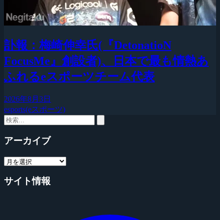
訃報：梅崎伸幸氏(『DetonatioN
FocusMe』創設者)、日本で最も情熱あ
ふれるeスポーツチーム代表
2026年8月3日
esports(eスポーツ)
アーカイブ
サイト情報