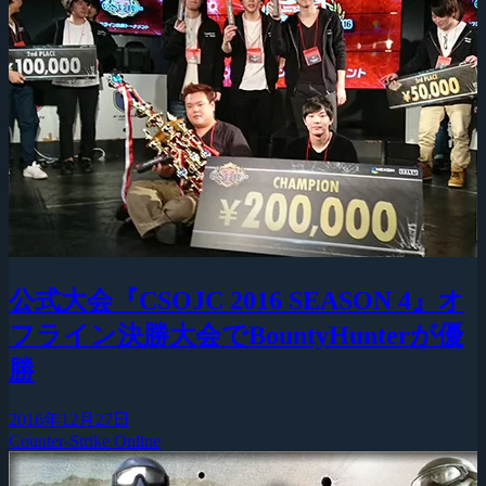
公式大会『CSOJC 2016 SEASON 4』オ
フライン決勝大会でBountyHunterが優
勝
2016年12月27日
Counter-Strike Online