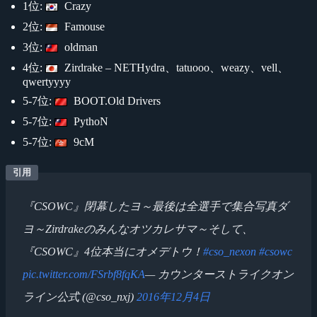
1位:
Crazy
2位:
Famouse
3位:
oldman
4位:
Zirdrake – NETHydra、tatuooo、weazy、vell、
qwertyyyy
5-7位:
BOOT.Old Drivers
5-7位:
PythoN
5-7位:
9cM
『CSOWC』閉幕したヨ～最後は全選手で集合写真ダ
ヨ～Zirdrakeのみんなオツカレサマ～そして、
『CSOWC』4位本当にオメデトウ！
#cso_nexon
#csowc
pic.twitter.com/FSrbf8fqKA
— カウンターストライクオン
ライン公式 (@cso_nxj)
2016年12月4日