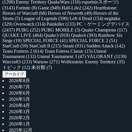
(1206)
Enemy Territory QuakeWars
(116)
esports(eスポーツ)
(3143)
Fortnite
(8)
Game
(949)
Half-Life2
(242)
Hearthstone:
Heroes of Warcraft
(68)
Heroes of Newerth
(49)
Heroes of the
Storm
(5)
League of Legends
(590)
Left 4 Dead
(154)
negitaku
(329)
Overwatch
(314)
Painkiller
(133)
PC・ゲーミングデバイス
(2437)
PUBG
(252)
PUBG MOBILE
(3)
Quake Champions
(117)
QUAKE LIVE
(464)
Quake3
(918)
Quake4
(393)
Rainbow Six
Siege
(19)
SPECIAL FORCE
(41)
SPECIAL FORCE 2
(51)
StarCraft
(59)
StarCraft II
(215)
Steam
(931)
Sudden Attack
(142)
Team Fortress 2
(614)
Team Fotress Classic
(15)
Unreal
Tournament
(133)
Unreal Tournament 3
(47)
VALORANT
(1139)
Warcraft3
(233)
Warsow
(271)
Wolfenstein: Enemy Territory
(35)
トピック
(12)
未分類
(7)
アーカイブ
2026年8月
2026年7月
2026年6月
2026年5月
2026年4月
2026年3月
2026年2月
2026年1月
2025年12月