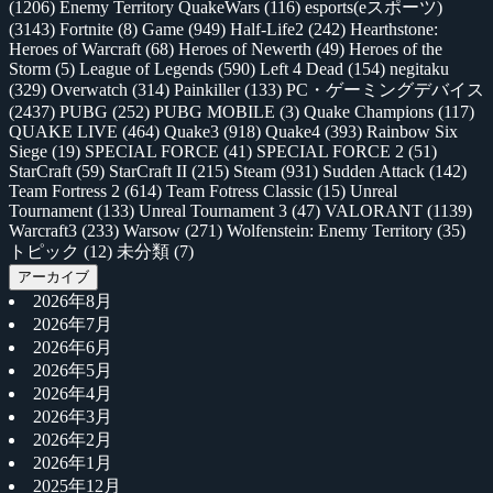
(1206)
Enemy Territory QuakeWars
(116)
esports(eスポーツ)
(3143)
Fortnite
(8)
Game
(949)
Half-Life2
(242)
Hearthstone:
Heroes of Warcraft
(68)
Heroes of Newerth
(49)
Heroes of the
Storm
(5)
League of Legends
(590)
Left 4 Dead
(154)
negitaku
(329)
Overwatch
(314)
Painkiller
(133)
PC・ゲーミングデバイス
(2437)
PUBG
(252)
PUBG MOBILE
(3)
Quake Champions
(117)
QUAKE LIVE
(464)
Quake3
(918)
Quake4
(393)
Rainbow Six
Siege
(19)
SPECIAL FORCE
(41)
SPECIAL FORCE 2
(51)
StarCraft
(59)
StarCraft II
(215)
Steam
(931)
Sudden Attack
(142)
Team Fortress 2
(614)
Team Fotress Classic
(15)
Unreal
Tournament
(133)
Unreal Tournament 3
(47)
VALORANT
(1139)
Warcraft3
(233)
Warsow
(271)
Wolfenstein: Enemy Territory
(35)
トピック
(12)
未分類
(7)
アーカイブ
2026年8月
2026年7月
2026年6月
2026年5月
2026年4月
2026年3月
2026年2月
2026年1月
2025年12月