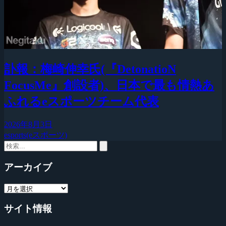
訃報：梅崎伸幸氏(『DetonatioN
FocusMe』創設者)、日本で最も情熱あ
ふれるeスポーツチーム代表
2026年8月3日
esports(eスポーツ)
アーカイブ
サイト情報