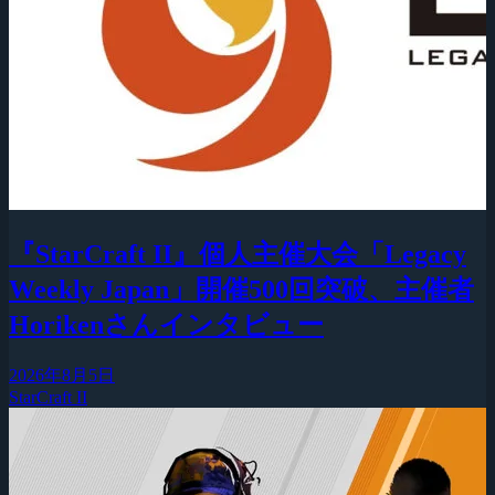
『StarCraft II』個人主催大会「Legacy
Weekly Japan」開催500回突破、主催者
Horikenさんインタビュー
2026年8月5日
StarCraft II