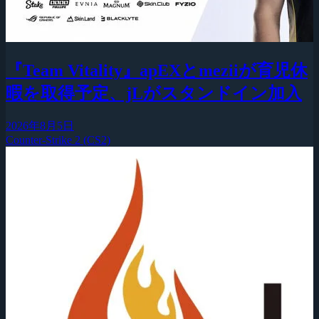
『Team Vitality』apEXとmeziiが育児休
暇を取得予定、jLがスタンドイン加入
2026年8月5日
Counter-Strike 2 (CS2)