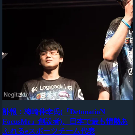
訃報：梅崎伸幸氏(『DetonatioN
FocusMe』創設者)、日本で最も情熱あ
ふれるeスポーツチーム代表