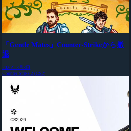
「Gentle Mates」Counter-Strikeから撤
退
2026年8月8日
Counter-Strike 2 (CS2)