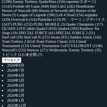
(1206)
Enemy Territory QuakeWars
(116)
esports(eスポーツ)
(3143)
Fortnite
(8)
Game
(949)
Half-Life2
(242)
Hearthstone:
Heroes of Warcraft
(68)
Heroes of Newerth
(49)
Heroes of the
Storm
(5)
League of Legends
(590)
Left 4 Dead
(154)
negitaku
(329)
Overwatch
(314)
Painkiller
(133)
PC・ゲーミングデバイス
(2437)
PUBG
(252)
PUBG MOBILE
(3)
Quake Champions
(117)
QUAKE LIVE
(464)
Quake3
(918)
Quake4
(393)
Rainbow Six
Siege
(19)
SPECIAL FORCE
(41)
SPECIAL FORCE 2
(51)
StarCraft
(59)
StarCraft II
(215)
Steam
(931)
Sudden Attack
(142)
Team Fortress 2
(614)
Team Fotress Classic
(15)
Unreal
Tournament
(133)
Unreal Tournament 3
(47)
VALORANT
(1140)
Warcraft3
(233)
Warsow
(271)
Wolfenstein: Enemy Territory
(35)
トピック
(12)
未分類
(7)
アーカイブ
2026年8月
2026年7月
2026年6月
2026年5月
2026年4月
2026年3月
2026年2月
2026年1月
2025年12月