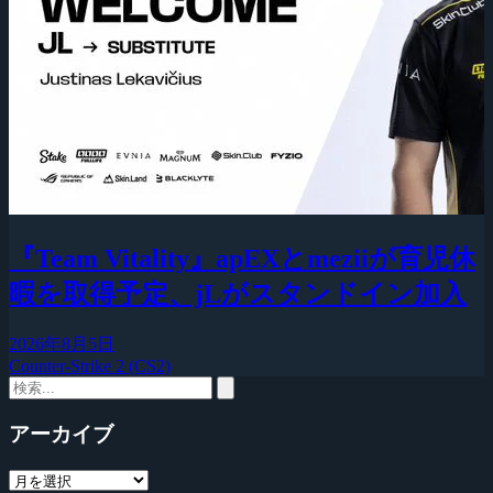
『Team Vitality』apEXとmeziiが育児休
暇を取得予定、jLがスタンドイン加入
2026年8月5日
Counter-Strike 2 (CS2)
アーカイブ