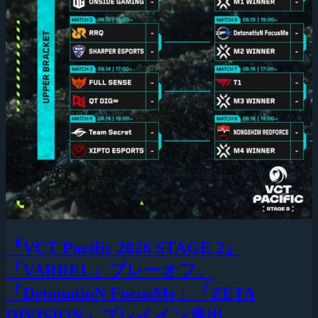
『VCT Pacific 2026 STAGE 2』
「VARREL」プレーオフ、
「DetonatioN FocusMe」「ZETA
DIVISION」プレイイン進出