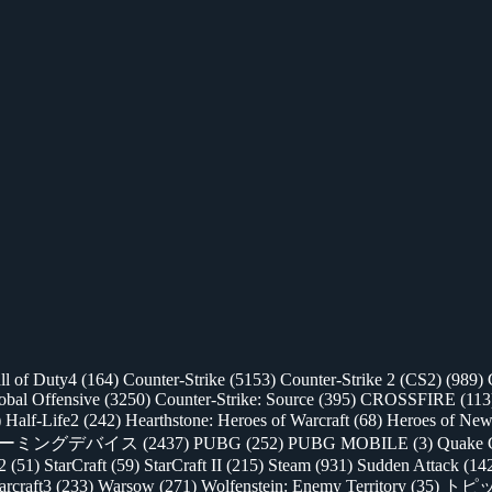
ll of Duty4
(164)
Counter-Strike
(5153)
Counter-Strike 2 (CS2)
(989)
lobal Offensive
(3250)
Counter-Strike: Source
(395)
CROSSFIRE
(113
)
Half-Life2
(242)
Hearthstone: Heroes of Warcraft
(68)
Heroes of New
ゲーミングデバイス
(2437)
PUBG
(252)
PUBG MOBILE
(3)
Quake 
 2
(51)
StarCraft
(59)
StarCraft II
(215)
Steam
(931)
Sudden Attack
(14
rcraft3
(233)
Warsow
(271)
Wolfenstein: Enemy Territory
(35)
トピ