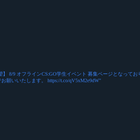
拡散希望】 8/9 オフラインCS:GO学生イベント 募集ページと
す。 https://t.co/qV5xM2e9dW"