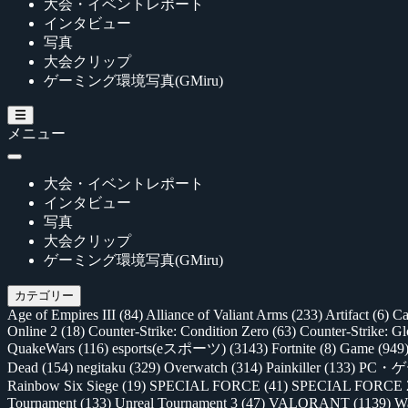
大会・イベントレポート
インタビュー
写真
大会クリップ
ゲーミング環境写真(GMiru)
メニュー
大会・イベントレポート
インタビュー
写真
大会クリップ
ゲーミング環境写真(GMiru)
カテゴリー
Age of Empires III
(84)
Alliance of Valiant Arms
(233)
Artifact
(6)
Ca
Online 2
(18)
Counter-Strike: Condition Zero
(63)
Counter-Strike: G
QuakeWars
(116)
esports(eスポーツ)
(3143)
Fortnite
(8)
Game
(949
Dead
(154)
negitaku
(329)
Overwatch
(314)
Painkiller
(133)
PC・
Rainbow Six Siege
(19)
SPECIAL FORCE
(41)
SPECIAL FORCE
Tournament
(133)
Unreal Tournament 3
(47)
VALORANT
(1139)
Wa