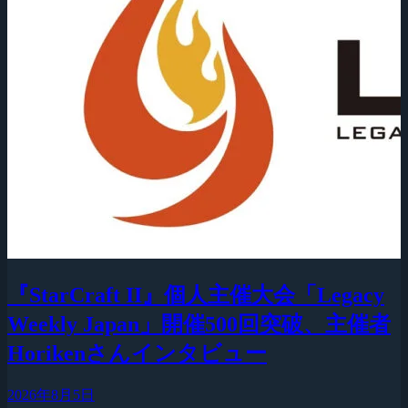
『StarCraft II』個人主催大会「Legacy
Weekly Japan」開催500回突破、主催者
Horikenさんインタビュー
2026年8月5日