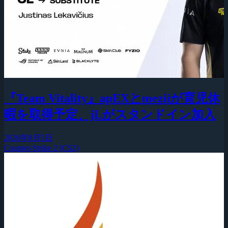
『Team Vitality』apEXとmeziiが育児休
暇を取得予定、jLがスタンドイン加入
2026年8月5日
Counter-Strike 2 (CS2)