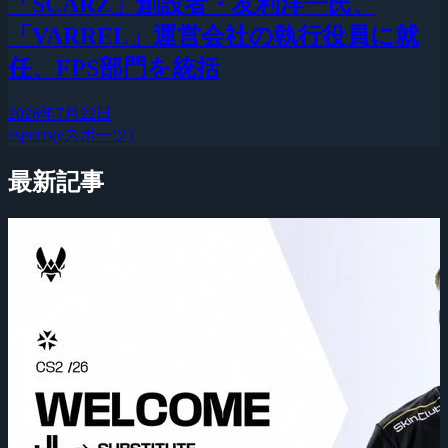
「SCARZ」創設者・友利洋一氏、
「VARREL」運営会社の執行役員に就
任、FPS部門を統括
2026年7月22日
esports(eスポーツ)
最新記事