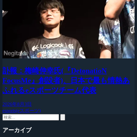
訃報：梅崎伸幸氏(『DetonatioN
FocusMe』創設者)、日本で最も情熱あ
ふれるeスポーツチーム代表
2026年8月3日
esports(eスポーツ)
アーカイブ