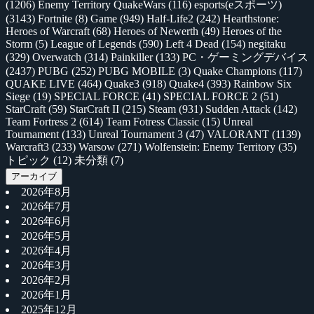
(1206)
Enemy Territory QuakeWars
(116)
esports(eスポーツ)
(3143)
Fortnite
(8)
Game
(949)
Half-Life2
(242)
Hearthstone:
Heroes of Warcraft
(68)
Heroes of Newerth
(49)
Heroes of the
Storm
(5)
League of Legends
(590)
Left 4 Dead
(154)
negitaku
(329)
Overwatch
(314)
Painkiller
(133)
PC・ゲーミングデバイス
(2437)
PUBG
(252)
PUBG MOBILE
(3)
Quake Champions
(117)
QUAKE LIVE
(464)
Quake3
(918)
Quake4
(393)
Rainbow Six
Siege
(19)
SPECIAL FORCE
(41)
SPECIAL FORCE 2
(51)
StarCraft
(59)
StarCraft II
(215)
Steam
(931)
Sudden Attack
(142)
Team Fortress 2
(614)
Team Fotress Classic
(15)
Unreal
Tournament
(133)
Unreal Tournament 3
(47)
VALORANT
(1139)
Warcraft3
(233)
Warsow
(271)
Wolfenstein: Enemy Territory
(35)
トピック
(12)
未分類
(7)
アーカイブ
2026年8月
2026年7月
2026年6月
2026年5月
2026年4月
2026年3月
2026年2月
2026年1月
2025年12月