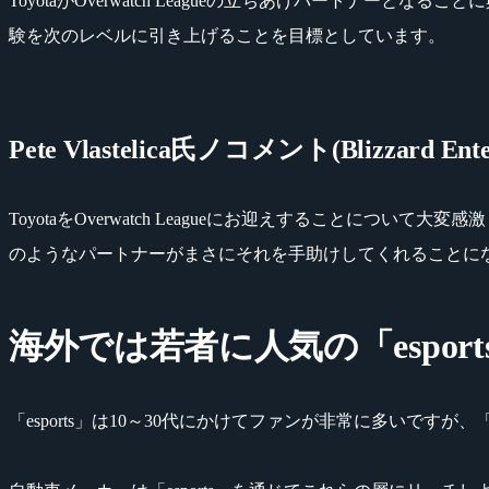
ToyotaがOverwatch Leagueの立ちあげパートナーとな
験を次のレベルに引き上げることを目標としています。
Pete Vlastelica氏ノコメント(Blizzard Entert
ToyotaをOverwatch Leagueにお迎えすることに
のようなパートナーがまさにそれを手助けしてくれることに
海外では若者に人気の「espor
「esports」は10～30代にかけてファンが非常に多い