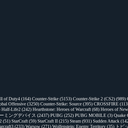
ll of Duty4
(164)
Counter-Strike
(5153)
Counter-Strike 2 (CS2)
(989)
lobal Offensive
(3250)
Counter-Strike: Source
(395)
CROSSFIRE
(113
)
Half-Life2
(242)
Hearthstone: Heroes of Warcraft
(68)
Heroes of New
ゲーミングデバイス
(2437)
PUBG
(252)
PUBG MOBILE
(3)
Quake 
 2
(51)
StarCraft
(59)
StarCraft II
(215)
Steam
(931)
Sudden Attack
(14
rcraft3
(233)
Warsow
(271)
Wolfenstein: Enemy Territory
(35)
トピ