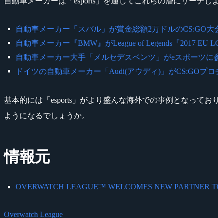
自動車メーカーは「esports」を通じてこれらの層にリー
自動車メーカー「スバル」が賞金総額2万ドルのCS:GO大会『Subaru In
自動車メーカー『BMW』がLeague of Legends『2017 EU LCS S
自動車メーカー大手「メルセデスベンツ」がeスポーツに参入、『ESL
ドイツの自動車メーカー「Audi(アウディ)」がCS:GOプロチーム「Ast
基本的には「esports」がより盛んな海外での事例となって
ようになるでしょうか。
情報元
OVERWATCH LEAGUE™ WELCOMES NEW PARTNER TOYOTA 
Overwatch League