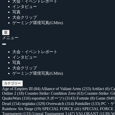
大会・イベントレポート
インタビュー
写真
大会クリップ
ゲーミング環境写真(GMiru)
メニュー
大会・イベントレポート
インタビュー
写真
大会クリップ
ゲーミング環境写真(GMiru)
カテゴリー
Age of Empires III
(84)
Alliance of Valiant Arms
(233)
Artifact
(6)
Ca
Online 2
(18)
Counter-Strike: Condition Zero
(63)
Counter-Strike: G
QuakeWars
(116)
esports(eスポーツ)
(3143)
Fortnite
(8)
Game
(949
Dead
(154)
negitaku
(329)
Overwatch
(314)
Painkiller
(133)
PC・
Rainbow Six Siege
(19)
SPECIAL FORCE
(41)
SPECIAL FORCE
Tournament
(133)
Unreal Tournament 3
(47)
VALORANT
(1139)
Wa