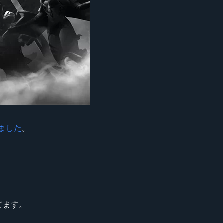
ました
。
れてます。