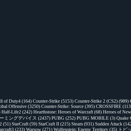
ll of Duty4
(164)
Counter-Strike
(5153)
Counter-Strike 2 (CS2)
(989)
lobal Offensive
(3250)
Counter-Strike: Source
(395)
CROSSFIRE
(113
)
Half-Life2
(242)
Hearthstone: Heroes of Warcraft
(68)
Heroes of New
ゲーミングデバイス
(2437)
PUBG
(252)
PUBG MOBILE
(3)
Quake 
 2
(51)
StarCraft
(59)
StarCraft II
(215)
Steam
(931)
Sudden Attack
(14
rcraft3
(233)
Warsow
(271)
Wolfenstein: Enemy Territory
(35)
トピ