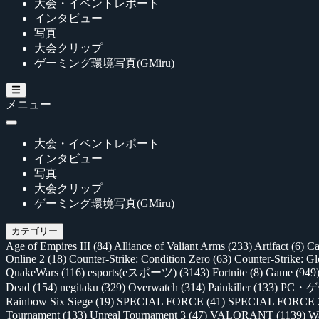
大会・イベントレポート
インタビュー
写真
大会クリップ
ゲーミング環境写真(GMiru)
メニュー
大会・イベントレポート
インタビュー
写真
大会クリップ
ゲーミング環境写真(GMiru)
カテゴリー
Age of Empires III
(84)
Alliance of Valiant Arms
(233)
Artifact
(6)
Ca
Online 2
(18)
Counter-Strike: Condition Zero
(63)
Counter-Strike: G
QuakeWars
(116)
esports(eスポーツ)
(3143)
Fortnite
(8)
Game
(949
Dead
(154)
negitaku
(329)
Overwatch
(314)
Painkiller
(133)
PC・
Rainbow Six Siege
(19)
SPECIAL FORCE
(41)
SPECIAL FORCE
Tournament
(133)
Unreal Tournament 3
(47)
VALORANT
(1139)
Wa