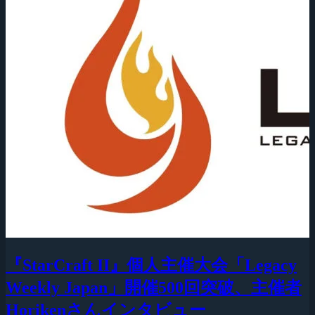
『StarCraft II』個人主催大会「Legacy
Weekly Japan」開催500回突破、主催者
Horikenさんインタビュー