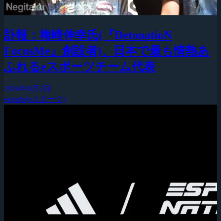
訃報：梅崎伸幸氏(『DetonatioN
FocusMe』創設者)、日本で最も情熱あ
ふれるeスポーツチーム代表
2026年8月3日
esports(eスポーツ)