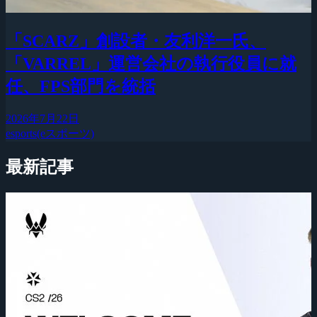
「SCARZ」創設者・友利洋一氏、
「VARREL」運営会社の執行役員に就
任、FPS部門を統括
2026年7月22日
esports(eスポーツ)
最新記事