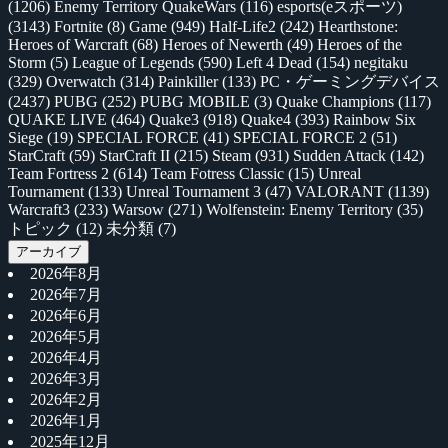
(1206)
Enemy Territory QuakeWars
(116)
esports(eスポーツ)
(3143)
Fortnite
(8)
Game
(949)
Half-Life2
(242)
Hearthstone:
Heroes of Warcraft
(68)
Heroes of Newerth
(49)
Heroes of the
Storm
(5)
League of Legends
(590)
Left 4 Dead
(154)
negitaku
(329)
Overwatch
(314)
Painkiller
(133)
PC・ゲーミングデバイス
(2437)
PUBG
(252)
PUBG MOBILE
(3)
Quake Champions
(117)
QUAKE LIVE
(464)
Quake3
(918)
Quake4
(393)
Rainbow Six
Siege
(19)
SPECIAL FORCE
(41)
SPECIAL FORCE 2
(51)
StarCraft
(59)
StarCraft II
(215)
Steam
(931)
Sudden Attack
(142)
Team Fortress 2
(614)
Team Fotress Classic
(15)
Unreal
Tournament
(133)
Unreal Tournament 3
(47)
VALORANT
(1139)
Warcraft3
(233)
Warsow
(271)
Wolfenstein: Enemy Territory
(35)
トピック
(12)
未分類
(7)
アーカイブ
2026年8月
2026年7月
2026年6月
2026年5月
2026年4月
2026年3月
2026年2月
2026年1月
2025年12月