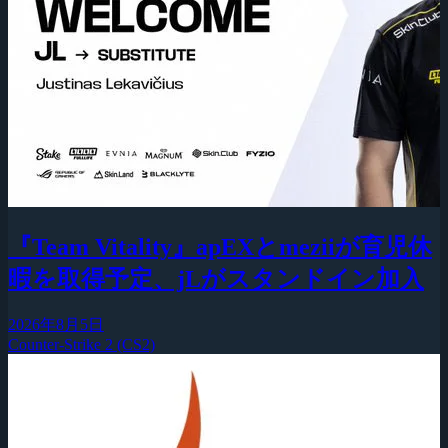
『Team Vitality』apEXとmeziiが育児休
暇を取得予定、jLがスタンドイン加入
2026年8月5日
Counter-Strike 2 (CS2)