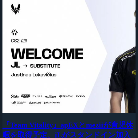
『Team Vitality』apEXとmeziiが育児休
暇を取得予定、jLがスタンドイン加入