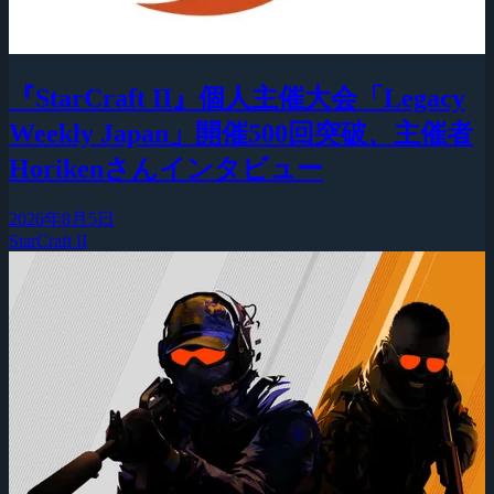
『StarCraft II』個人主催大会「Legacy
Weekly Japan」開催500回突破、主催者
Horikenさんインタビュー
2026年8月5日
StarCraft II