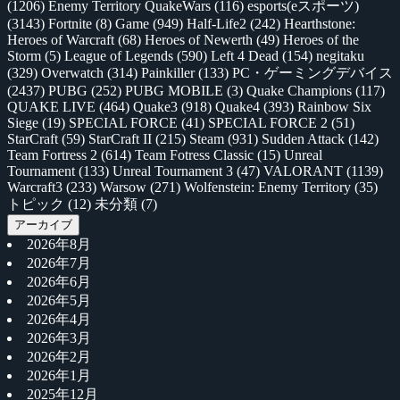
(1206)
Enemy Territory QuakeWars
(116)
esports(eスポーツ)
(3143)
Fortnite
(8)
Game
(949)
Half-Life2
(242)
Hearthstone:
Heroes of Warcraft
(68)
Heroes of Newerth
(49)
Heroes of the
Storm
(5)
League of Legends
(590)
Left 4 Dead
(154)
negitaku
(329)
Overwatch
(314)
Painkiller
(133)
PC・ゲーミングデバイス
(2437)
PUBG
(252)
PUBG MOBILE
(3)
Quake Champions
(117)
QUAKE LIVE
(464)
Quake3
(918)
Quake4
(393)
Rainbow Six
Siege
(19)
SPECIAL FORCE
(41)
SPECIAL FORCE 2
(51)
StarCraft
(59)
StarCraft II
(215)
Steam
(931)
Sudden Attack
(142)
Team Fortress 2
(614)
Team Fotress Classic
(15)
Unreal
Tournament
(133)
Unreal Tournament 3
(47)
VALORANT
(1139)
Warcraft3
(233)
Warsow
(271)
Wolfenstein: Enemy Territory
(35)
トピック
(12)
未分類
(7)
アーカイブ
2026年8月
2026年7月
2026年6月
2026年5月
2026年4月
2026年3月
2026年2月
2026年1月
2025年12月